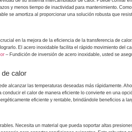
ngevidad de su sistema intercambiador de calor. Puede confiar e
plazos y menos tiempo de inactividad para mantenimiento. Como 
ble se amortiza al proporcionar una solución robusta que resist
rucial en la mejora de la eficiencia de la transferencia de cal
lograrlo. El acero inoxidable facilita el rápido movimiento del ca
lor
– Fundición de inversión de acero inoxidable, usted se ase
 de calor
puede alcanzar las temperaturas deseadas más rápidamente. Ahor
 conducir el calor de manera eficiente lo convierte en una opci
ergéticamente eficiente y rentable, brindándole beneficios a lar
arables. Necesita un material que pueda soportar altas presion