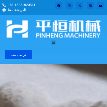
+86 13221920511
الدردشة معنا
تواصل معنا