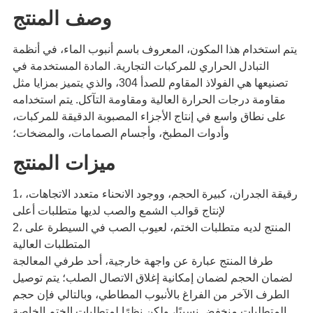
وصف المنتج
يتم استخدام هذا المكون، المعروف باسم أنبوب الماء، في أنظمة
التبادل الحراري للمركبات التجارية. المادة المستخدمة في
تصنيعها هي الفولاذ المقاوم للصدأ 304، والذي يتميز بمزايا مثل
مقاومة درجات الحرارة العالية ومقاومة التآكل. يتم استخدامه
على نطاق واسع في إنتاج الأجزاء المصبوبة الدقيقة للمركبات،
وأدوات المطبخ، وأجسام الصمامات، والمضخات؛
ميزات المنتج
1، رقيقة الجدران، كبيرة الحجم، ووجود الانحناء متعدد الاتجاهات،
لإنتاج قوالب الشمع والصب لديها متطلبات أعلى
2، المنتج لديه متطلبات الختم، لعيوب الصب في السيطرة على
المتطلبات العالية
طرفا المنتج عبارة عن واجهة خارجية، أحد طرفي المعالجة
لضمان الحجم لضمان إمكانية إغلاق الاتصال الصلب؛ يتم توصيل
الطرف الآخر من الفراغ بالأنبوب المطاطي، وبالتالي فإن حجم
المتطلبات منخفض نسبيًا، ولكن نظرًا لمتطلبات الختم الخاصة