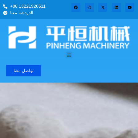
+86 13221920511
الدردشة معنا
تواصل معنا