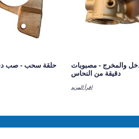
ل والمخرج - مصبوبات
حلقة سحب - صب دق
دقيقة من النحاس
اقرأ المزيد
تواصل معنا للحصول على عرض أسعار شخصي!