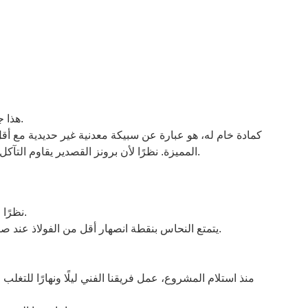
هذا جزء يستخدم في مكونات السفن البحرية، ونظام المبادلات الحرارية للمياه البحرية والعذبة، والاسم هو الغطاء النهائي للمدخل والمخرج.
المميزة. نظرًا لأن برونز القصدير يقاوم التآكل في البخار، والمياه العذبة، والغلاف الجوي، ومياه البحر، فإنه يجد تطبيقًا واسع النطاق في الغلايات البخارية وأجزاء من السفن البحرية.
1. نظرًا لأن صب استثمار سول السيليكون هو منطقة تنتج منتجات ضخمة مع متطلبات الختم، فهناك متطلبات مراقبة صارمة لعملية الصب.
2. يتمتع النحاس بنقطة انصهار أقل من الفولاذ عند صبه، ويسيل عند مستوى سيولة مناسب نسبيًا. ومع ذلك، يمكن أن يؤدي ذلك بسهولة إلى تدفق غير متساوٍ للمعدن السائل في القالب.
منذ استلام المشروع، عمل فريقنا الفني ليلًا ونهارًا لل