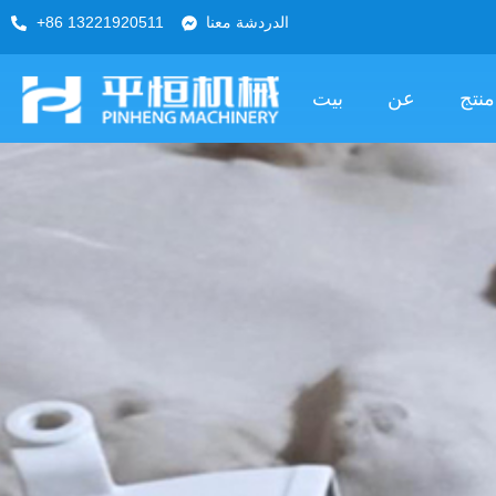
الدردشة معنا
+86 13221920511
منتج
عن
بيت