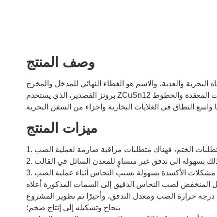
وصف المنتج
برونز القصدير، الذي يستخدم ZCuSn12 كمادة خام له، هو عبارة عن سبيكة معدنية غير حديدية مع أقل قدر من انكماش الصب، مما يجعلها مثالية للمسبوكات ذات التصميمات المعقدة والخطوط
ميزات المنتج
ي درجة حرارة الصب ومعدل التدفق، وأخيرًا تم تطوير المشروع
بنجاح وتشكيله إلى إنتاج ضخم؛