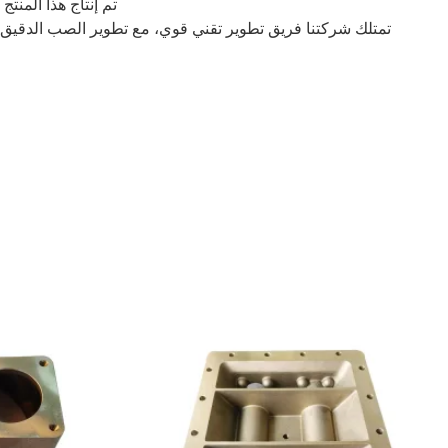
تم إنتاج هذا المنتج بكميات كبيرة منذ عام 2012، وكان في إمدادا
تمتلك شركتنا فريق تطوير تقني قوي، مع تطوير الصب الدقيق ل