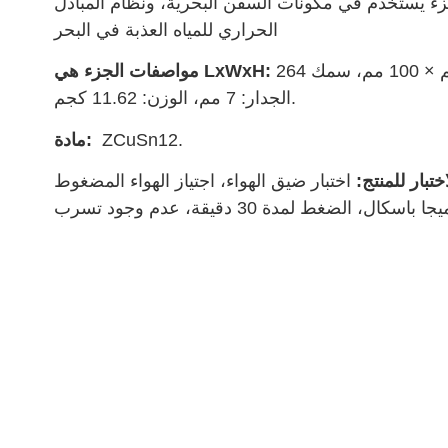
زء يستخدم في مكونات السفن البحرية، ونظام المبادل
الحراري للمياه العذبة في البحر
264 مم × 268 مم × 100 مم، سمك
مواصفات الجزء هي LxWxH:
الجدار: 7 مم، الوزن: 11.62 كجم.
ZCuSn12.
مادة:
تبار للمنتج:
اختبار ضيق الهواء، اجتياز الهواء المضغوط