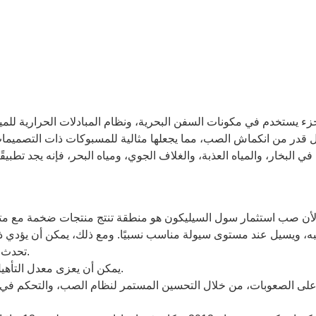
3. تحدث مشكلات الأكسدة بسهولة بسبب النحاس أثناء عملية الصب.
يمكن أن يعزى معدل التأهيل المنخفض لصب النحاس الدقيق إلى السمات المذكورة أعلاه.
تغلب على الصعوبات، من خلال التحسين المستمر لنظام الصب، والتحكم ف