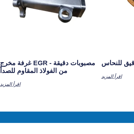
يق للنحاس
غرفة مخرج EGR - مصبوبات دقيقة
من الفولاذ المقاوم للصدأ
اقرأ المزيد
اقرأ المزيد