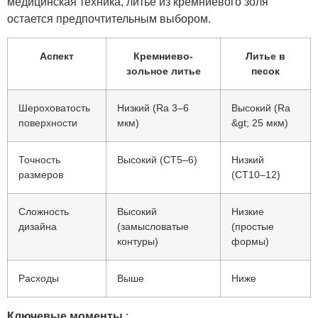
медицинская техника, литье из кремниевого золя
остается предпочтительным выбором.
Аспект
Кремниево-
Литье в
зольное литье
песок
Шероховатость
Низкий (Ra 3–6
Высокий (Ra
поверхности
мкм)
&gt; 25 мкм)
Точность
Высокий (CT5–6)
Низкий
размеров
(CT10–12)
Сложность
Высокий
Низкие
дизайна
(замысловатые
(простые
контуры)
формы)
Расходы
Выше
Ниже
Ключевые моменты
: