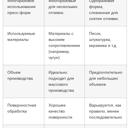
Многоразовое
Многоразовый
Одноразовая
использование
для нескольких
форма,
пресс-форм
отливок.
сломанная для
снятия отливки.
Используемые
Материалы с
Песок,
материалы
высоким
штукатурка,
сопротивлением
керамика и т.д.
(например,
чугун)
Объем
Идеально
Предпочтительно
производства
подходит для
для небольших
массового
объемов
производства
Поверхностная
Хорошее
Варьируется, как
обработка
качество
правило, менее
поверхности
последовательно