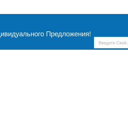
ивидуального Предложения!
БЫСТРЫЕ
СВЯЗАТЬСЯ
ССЫЛКИ
в
Заводское здание 1, № 1
О нас
я
XianxiangRoad, округ
Продукт
Сяншань, город Нинбо,
Блог
провинция Чжэцзян