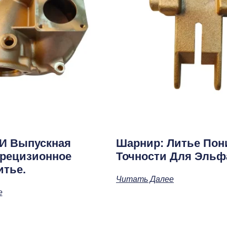
 И Выпускная
Шарнир: Литье Пон
рецизионное
Точности Для Эльф
итье.
Читать Далее
е