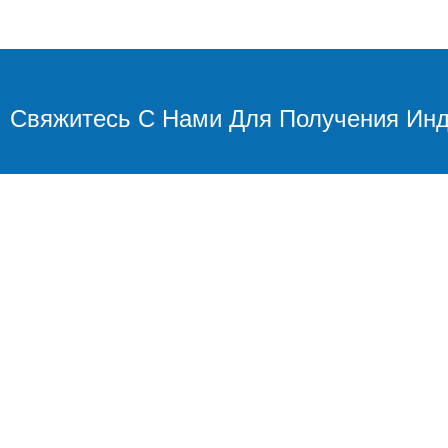
Свяжитесь С Нами Для Получения Инд
О ПИНХЕНГЕ
ПРОДУКТ
Компания применяет
Медный спла
процесс литья по
Нержавеюща
выплавляемым моделям
сталь
(среднетемпературный