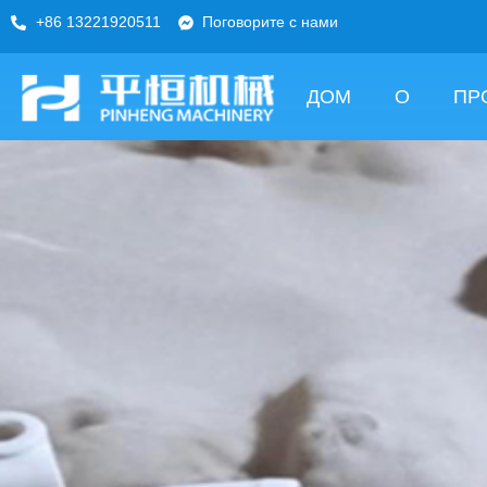
+86 13221920511
Поговорите с нами
ДОМ
О
ПР