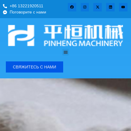
+86 13221920511
Поговорите с нами
СВЯЖИТЕСЬ С НАМИ