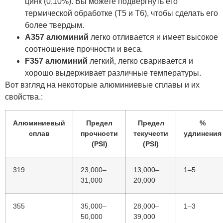
цинк (0,10%). Вы можете подвергнуть его
термической обработке (Т5 и Т6), чтобы сделать его
более твердым.
А357 алюминий
легко отливается и имеет высокое
соотношение прочности и веса.
F357 алюминий
легкий, легко сваривается и
хорошо выдерживает различные температуры.
Вот взгляд на некоторые алюминиевые сплавы и их
свойства.:
Алюминиевый
Предел
Предел
%
сплав
прочности
текучести
удлинения
(PSI)
(PSI)
319
23,000–
13,000–
1–5
31,000
20,000
355
35,000–
28,000–
1–3
50,000
39,000