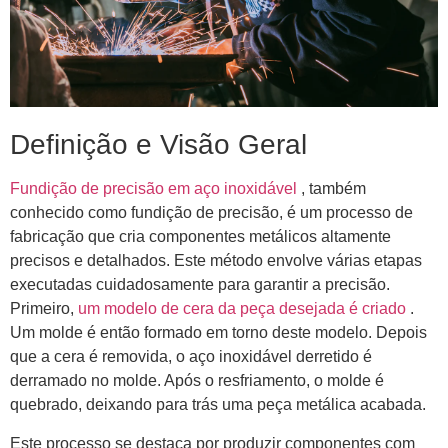
Definição e Visão Geral
Fundição de precisão em aço inoxidável
, também
conhecido como fundição de precisão, é um processo de
fabricação que cria componentes metálicos altamente
precisos e detalhados. Este método envolve várias etapas
executadas cuidadosamente para garantir a precisão.
Primeiro,
um modelo de cera da peça desejada é criado
.
Um molde é então formado em torno deste modelo. Depois
que a cera é removida, o aço inoxidável derretido é
derramado no molde. Após o resfriamento, o molde é
quebrado, deixando para trás uma peça metálica acabada.
Este processo se destaca por produzir componentes com