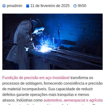
pmadmin
11 de fevereiro de 2025
9h50
Fundição de precisão em aço inoxidável
transforma os
processos de soldagem, fornecendo consistência e precisão
de material incomparáveis. Sua capacidade de reduzir
defeitos garante operações mais tranquilas e menos
atrasos. Indústrias como
automotivo, aeroespacial e agrícola