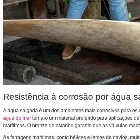
Resistência à corrosão por água s
A água salgada é um dos ambientes mais corrosivos para os
água do mar
torna-o um material preferido para aplicações d
marítimos. O bronze de estanho garante que as válvulas mar
As ferragens marítimas, como hélices e lemes de navios, mui