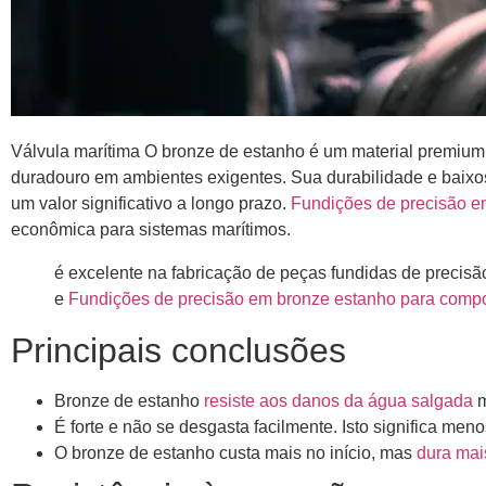
Válvula marítima O bronze de estanho é um material premium
duradouro em ambientes exigentes. Sua durabilidade e baixo
um valor significativo a longo prazo.
Fundições de precisão e
econômica para sistemas marítimos.
é excelente na fabricação de peças fundidas de precis
e
Fundições de precisão em bronze estanho para compo
Principais conclusões
Bronze de estanho
resiste aos danos da água salgada
m
É forte e não se desgasta facilmente. Isto significa me
O bronze de estanho custa mais no início, mas
dura ma