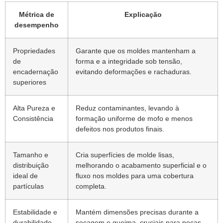
Métrica de
Explicação
desempenho
Propriedades
Garante que os moldes mantenham a
de
forma e a integridade sob tensão,
encadernação
evitando deformações e rachaduras.
superiores
Alta Pureza e
Reduz contaminantes, levando à
Consistência
formação uniforme de mofo e menos
defeitos nos produtos finais.
Tamanho e
Cria superfícies de molde lisas,
distribuição
melhorando o acabamento superficial e o
ideal de
fluxo nos moldes para uma cobertura
partículas
completa.
Estabilidade e
Mantém dimensões precisas durante a
durabilidade
secagem e queima, cruciais para peças