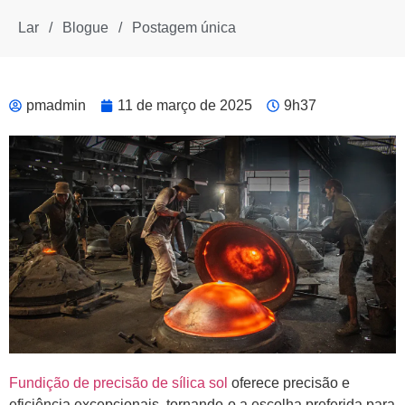
Lar
/
Blogue
/
Postagem única
pmadmin
11 de março de 2025
9h37
Fundição de precisão de sílica sol
oferece precisão e
eficiência excepcionais, tornando-o a escolha preferida para