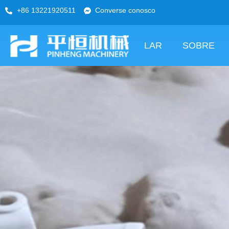
+86 13221920511
Converse conosco
LAR
SOBRE