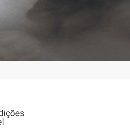
dições
l