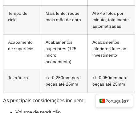
Tempo de
Mais lento, requer
Até 45 fotos por
ciclo
mais mão de obra
minuto, totalmente
automatizadas
Acabamento
Acabamentos
Acabamentos
de superfície
superiores (125
inferiores face ao
micro
investimento
acabamento)
Tolerância
+/- 0,250mm para
+/- 0,050mm para
peças até 25mm
peças até 25mm
As principais considerações incluem:
Português
▼
Volume de produção
Tamanho e complexidade da peça
Requisitos de materiais
Necessidades de acabamento superficial