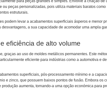
ialmente para peças grandes e simples. Envolve a criação de 
e ou peças personalizadas, pois utiliza materiais baratos co
ntos estruturais.
ldes podem levar a acabamentos superficiais ásperos e menor p
tas desvantagens, a sua capacidade de acomodar uma ampla gam
e eficiência de alto volume
me, graças ao uso de moldes metálicos permanentes. Este méto
rticularmente eficiente para indústrias como a automotiva e d
acabamentos superficiais, pós-processamento mínimo e a capaci
nio e zinco, que possuem baixos pontos de fusão. Embora os cu
de produção aumenta, tornando-a uma opção económica para pro