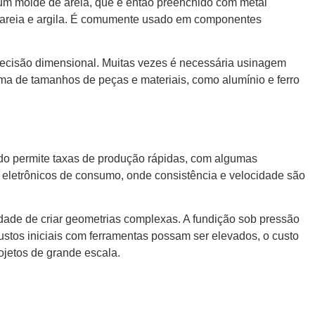
um molde de areia, que é então preenchido com metal
mo areia e argila. É comumente usado em componentes
recisão dimensional. Muitas vezes é necessária usinagem
a de tamanhos de peças e materiais, como alumínio e ferro
do permite taxas de produção rápidas, com algumas
e eletrônicos de consumo, onde consistência e velocidade são
dade de criar geometrias complexas. A fundição sob pressão
stos iniciais com ferramentas possam ser elevados, o custo
jetos de grande escala.