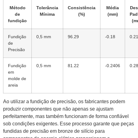
Método
Tolerância
Consistência
Média
Des
de
Mínima
(%)
(mm)
Pad
fundição
(m
Fundição
0,5 mm
96.29
-0.18
0.2
de
Precisão
Fundição
0,5 mm
81.22
-0.2406
0.2
em
molde de
areia
Ao utilizar a fundição de precisão, os fabricantes podem
produzir componentes que não apenas se ajustam
perfeitamente, mas também funcionam de forma confiável
sob condições exigentes. Esse processo garante que peças
fundidas de precisão em bronze de silício para