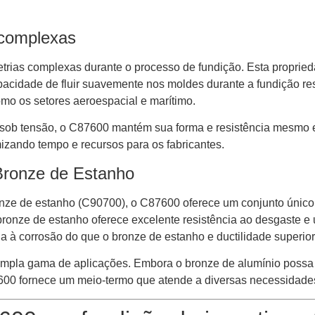
complexas
ias complexas durante o processo de fundição. Esta proprieda
acidade de fluir suavemente nos moldes durante a fundição res
omo os setores aeroespacial e marítimo.
 sob tensão, o C87600 mantém sua forma e resistência mesmo e
zando tempo e recursos para os fabricantes.
Bronze de Estanho
ze de estanho (C90700), o C87600 oferece um conjunto único 
 bronze de estanho oferece excelente resistência ao desgaste e
cia à corrosão do que o bronze de estanho e ductilidade super
ampla gama de aplicações. Embora o bronze de alumínio possa 
600 fornece um meio-termo que atende a diversas necessidades 