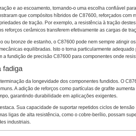
 tração e ao escoamento, tornando-o uma escolha confiável par
raram que compósitos híbridos de C87600, reforçados com mate
priedades de tração. Por exemplo, a resistência à tração dest
reforços cerâmicos transferem efetivamente as cargas de traçã
o ou bronze de estanho, o C87600 pode nem sempre atingir os 
ecânicas equilibradas. Isto o torna particularmente adequado
 a fundição de precisão C87600 para componentes onde resistê
 fadiga
eterminação da longevidade dos componentes fundidos. O C876
uns. A adição de reforços como partículas de grafite aumenta 
mpo, garantindo durabilidade em aplicações exigentes.
taca. Sua capacidade de suportar repetidos ciclos de tensão s
s ligas de alta resistência, como o cobre-berílio, possam sup
s industriais.