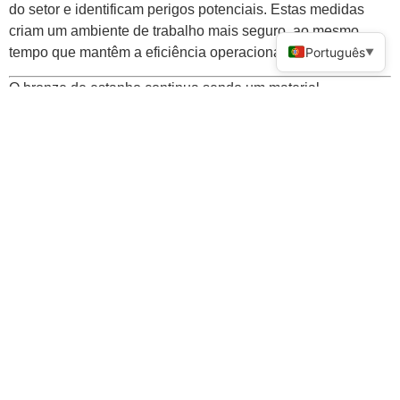
do setor e identificam perigos potenciais. Estas medidas
criam um ambiente de trabalho mais seguro, ao mesmo
tempo que mantêm a eficiência operacional.
Português
▼
O bronze de estanho continua sendo um material
fundamental devido à sua resistência incomparável,
resistência à corrosão e versatilidade. As principais
fundições impulsionam o progresso ao combinar inovação
com práticas sustentáveis. Sua experiência garante que os
componentes atendam aos rigorosos padrões da indústria. A
seleção de uma fundição focada na precisão garante
qualidade superior, permitindo que os fabricantes obtenham
confiabilidade e eficiência em aplicações exigentes.
Perguntas frequentes
Quais indústrias se beneficiam
mais dos componentes de