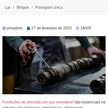
Lar
/
Blogue
/
Postagem única
pmadmin
27 de fevereiro de 2025
16h05
Fundições de precisão em aço inoxidável
são essenciais na
indústria de máquinas alimentícias, oferecendo