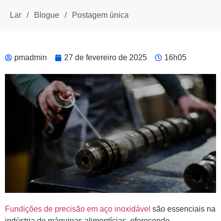
Lar
/
Blogue
/
Postagem única
pmadmin
27 de fevereiro de 2025
16h05
Fundições de precisão em aço inoxidável
são essenciais na
indústria de máquinas alimentícias, oferecendo