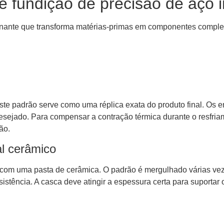
fundição de precisão de aço i
cinante que transforma matérias-primas em componentes complex
te padrão serve como uma réplica exata do produto final. Os 
esejado. Para compensar a contração térmica durante o resfriam
ão.
l cerâmico
do com uma pasta de cerâmica. O padrão é mergulhado várias v
stência. A casca deve atingir a espessura certa para suportar o