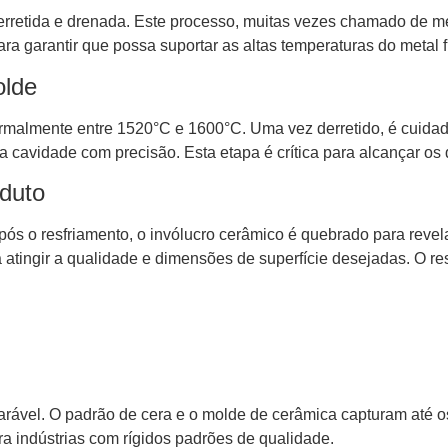
erretida e drenada. Este processo, muitas vezes chamado de m
ra garantir que possa suportar as altas temperaturas do metal 
olde
ormalmente entre 1520°C e 1600°C. Uma vez derretido, é cuid
 cavidade com precisão. Esta etapa é crítica para alcançar os 
oduto
. Após o resfriamento, o invólucro cerâmico é quebrado para re
atingir a qualidade e dimensões de superfície desejadas. O re
rável. O padrão de cera e o molde de cerâmica capturam até os
ara indústrias com rígidos padrões de qualidade.