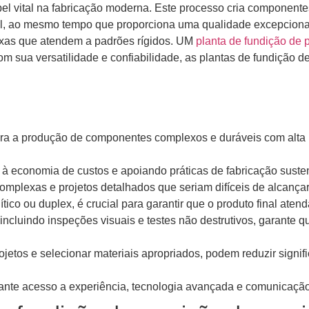
vital na fabricação moderna. Este processo cria componentes c
al, ao mesmo tempo que proporciona uma qualidade excepcional
xas que atendem a padrões rígidos. UM
planta de fundição de 
m sua versatilidade e confiabilidade, as plantas de fundição d
ara a produção de componentes complexos e duráveis ​​com alta 
 à economia de custos e apoiando práticas de fabricação susten
omplexas e projetos detalhados que seriam difíceis de alcança
ítico ou duplex, é crucial para garantir que o produto final ate
ncluindo inspeções visuais e testes não destrutivos, garante
projetos e selecionar materiais apropriados, podem reduzir sig
ante acesso a experiência, tecnologia avançada e comunicação 