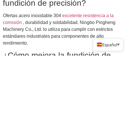
fundición de precisión?
Ofertas acero inoxidable 304
excelente resistencia a la
corrosión
, durabilidad y soldabilidad. Ningbo Pingheng
Machinery Co., Ltd. lo utiliza para cumplir con estrictos
estándares industriales para componentes de alto
rendimiento.
Español
▼
¿Cómo mejora la fundición de
precisión la eficiencia de la
soldadura?
La fundición de precisión garantiza propiedades uniformes
del material, precisión dimensional y menos defectos. Esto
reduce el retrabajo y mejora la calidad de la soldadura,
ahorrando tiempo y costes a los fabricantes.
Comparte esto :