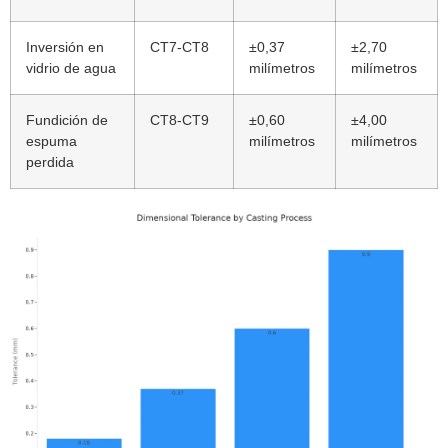
Inversión en
CT7-CT8
±0,37
±2,70
vidrio de agua
milímetros
milímetros
Fundición de
CT8-CT9
±0,60
±4,00
espuma
milímetros
milímetros
perdida