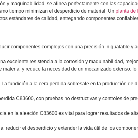
osión y maquinabilidad, se alinea perfectamente con las capacid
mismo tiempo minimizan el desperdicio de material. Un
planta de 
rictos estándares de calidad, entregando componentes confiable
ducir componentes complejos con una precisión inigualable y ac
 una excelente resistencia a la corrosión y maquinabilidad, mej
 de material y reduce la necesidad de un mecanizado extenso, l
 La fundición a la cera perdida sobresale en la producción de 
a perdida C83600, con pruebas no destructivas y controles de p
a en la aleación C83600 es vital para lograr resultados de alta
d al reducir el desperdicio y extender la vida útil de los compo