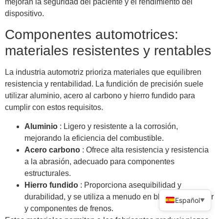
mejoran la seguridad del paciente y el rendimiento del
dispositivo.
Componentes automotrices:
materiales resistentes y rentables
La industria automotriz prioriza materiales que equilibren
resistencia y rentabilidad. La fundición de precisión suele
utilizar aluminio, acero al carbono y hierro fundido para
cumplir con estos requisitos.
Aluminio
: Ligero y resistente a la corrosión,
mejorando la eficiencia del combustible.
Acero carbono
: Ofrece alta resistencia y resistencia
a la abrasión, adecuado para componentes
estructurales.
Hierro fundido
: Proporciona asequibilidad y
durabilidad, y se utiliza a menudo en bloques de motor
Español
▼
y componentes de frenos.