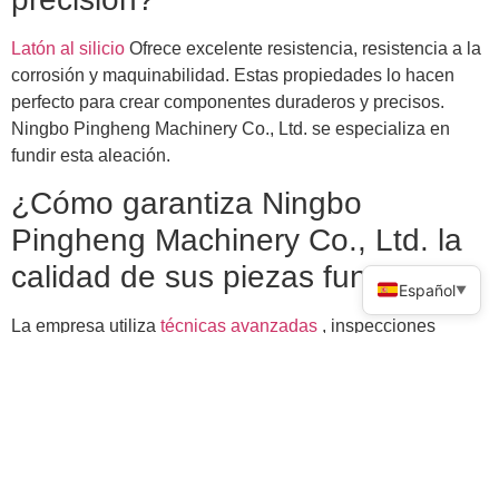
Latón al silicio
Ofrece excelente resistencia, resistencia a la
corrosión y maquinabilidad. Estas propiedades lo hacen
perfecto para crear componentes duraderos y precisos.
Ningbo Pingheng Machinery Co., Ltd. se especializa en
fundir esta aleación.
¿Cómo garantiza Ningbo
Pingheng Machinery Co., Ltd. la
calidad de sus piezas fundidas?
Español
▼
La empresa utiliza
técnicas avanzadas
, inspecciones
rigurosas y materiales de alta calidad. Su compromiso con
la precisión garantiza que cada pieza fundida cumpla con
los estándares de la industria y las expectativas del cliente.
¿Se pueden personalizar las
piezas fundidas de latón al