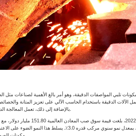
ات تلبي المواصفات الدقيقة، وهو أمر بالغ الأهمية لصناعات مثل الطير
 الآلات الدقيقة باستخدام الحاسب الآلي على تعزيز المتانة والخصائص 
بالإضافة إلى ذلك، تعمل المعالجة الدقيقة على تحسين استخدام المواد، وتقليل النفايات وتحسين الموثوقية.
ينمو سوق البرونز، الذي تبلغ قيمته 9.77 مليار دولار في عام 2022، ب
مكونات الصمام إلى المثبتات، تضمن الدقة أن كل جزء يعمل بشكل لا تشوبه شائبة.