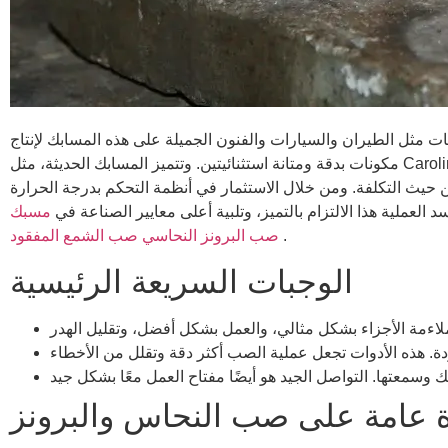
 مثل الطيران والسيارات والفنون الجميلة على هذه المسابك لإنتاج
مكونات بدقة ومتانة استثنائيتين. وتتميز المسابك الحديثة، مثل Carolina Bronze Sculpture، وCast Technologies، وAviva Metals، من خلال الجمع بين التكنولوجيا المتقدمة والحرفية المتخصصة. إنهم
 حيث التكلفة. ومن خلال الاستثمار في أنظمة التحكم بدرجة الحرارة
 العملية هذا الالتزام بالتميز، وتلبية أعلى معايير الصناعة في
مسبك
.
صب البرونز النحاسي صب الشمع المفقود
الوجبات السريعة الرئيسية
 عامة على صب النحاس والبرونز