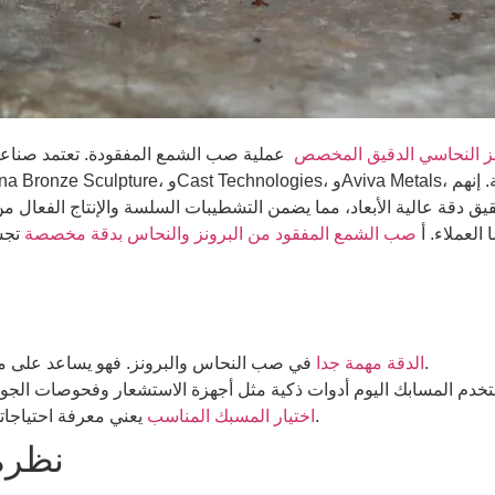
ز النحاسي الدقيق المخصص
عملية صب الشمع المفقودة. تعتمد صناعات
دقة عالية الأبعاد، مما يضمن التشطيبات السلسة والإنتاج الفعال من
العملاء. أ
صب الشمع المفقود من البرونز والنحاس بدقة مخصصة
تجسد
في صب النحاس والبرونز. فهو يساعد على ملاءمة الأجزاء بشكل مثالي، والعمل بشكل أفضل، وتقليل الهدر.
الدقة مهمة جدا
يعني معرفة احتياجاتك وسمعتها. التواصل الجيد هو أيضًا مفتاح العمل معًا بشكل جيد.
اختيار المسبك المناسب
نظرة