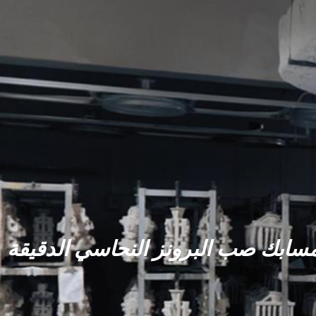
سابك صب البرونز النحاسي الدقيقة