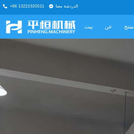
الدردشة معنا
+86 13221920511
منتج
عن
بيت