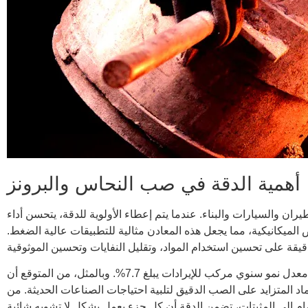
أهمية الدقة في صب النحاس والبرونز
ان والسيارات والبناء. عندما يتم إعطاء الأولوية للدقة، يتحسن أداء
الميكانيكية، مما يجعل هذه المعادن مثالية للتطبيقات عالية الضغط.
يتزايد الطلب العالمي على الدقة في صب المعادن بسرعة. في عام 2022، بلغت قيمة سوق صب المعادن العالمية 151.80 مليار دولار، مع معدل نمو سنوي مركب للإيرادات يبلغ 7.7%. وبالمثل، من المتوقع أن
معدل نمو سنوي مركب قدره 3.0٪. يسلط هذا النمو الضوء على الاعتماد المتزايد على الصب الدقيق لتلبية احتياجات الصناعات الحديثة. من