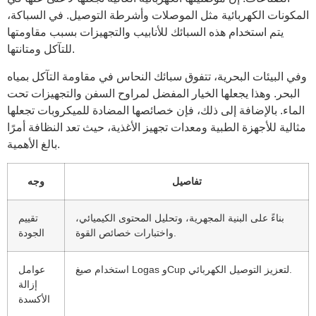
المكونات الكهربائية مثل الموصلات وأشرطة التوصيل. في السباكة،
يتم استخدام هذه السبائك للأنابيب والتجهيزات بسبب مقاومتها
للتآكل ومتانتها.
وفي البيئات البحرية، تتفوق سبائك النحاس في مقاومة التآكل بمياه
البحر. وهذا يجعلها الخيار المفضل لمراوح السفن والتجهيزات تحت
الماء. بالإضافة إلى ذلك، فإن خصائصها المضادة للميكروبات تجعلها
مثالية للأجهزة الطبية ومعدات تجهيز الأغذية، حيث تعد النظافة أمرًا
بالغ الأهمية.
تفاصيل
وجه
بناءً على البنية المجهرية، وتحليل المحتوى الكيميائي،
تقييم
واختبارات خصائص القوة.
الجودة
استخدام صيغ Logas وCup لتعزيز التوصيل الكهربائي.
عوامل
إزالة
الأكسدة