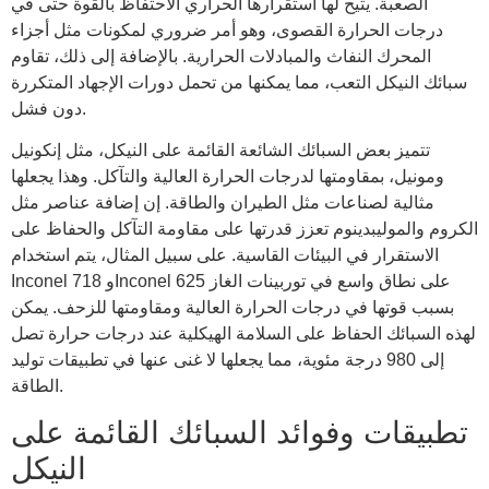
الصعبة. يتيح لها استقرارها الحراري الاحتفاظ بالقوة حتى في
درجات الحرارة القصوى، وهو أمر ضروري لمكونات مثل أجزاء
المحرك النفاث والمبادلات الحرارية. بالإضافة إلى ذلك، تقاوم
سبائك النيكل التعب، مما يمكنها من تحمل دورات الإجهاد المتكررة
دون فشل.
تتميز بعض السبائك الشائعة القائمة على النيكل، مثل إنكونيل
ومونيل، بمقاومتها لدرجات الحرارة العالية والتآكل. وهذا يجعلها
مثالية لصناعات مثل الطيران والطاقة. إن إضافة عناصر مثل
الكروم والموليبدينوم تعزز قدرتها على مقاومة التآكل والحفاظ على
الاستقرار في البيئات القاسية. على سبيل المثال، يتم استخدام
Inconel 718 وInconel 625 على نطاق واسع في توربينات الغاز
بسبب قوتها في درجات الحرارة العالية ومقاومتها للزحف. يمكن
لهذه السبائك الحفاظ على السلامة الهيكلية عند درجات حرارة تصل
إلى 980 درجة مئوية، مما يجعلها لا غنى عنها في تطبيقات توليد
الطاقة.
تطبيقات وفوائد السبائك القائمة على
النيكل