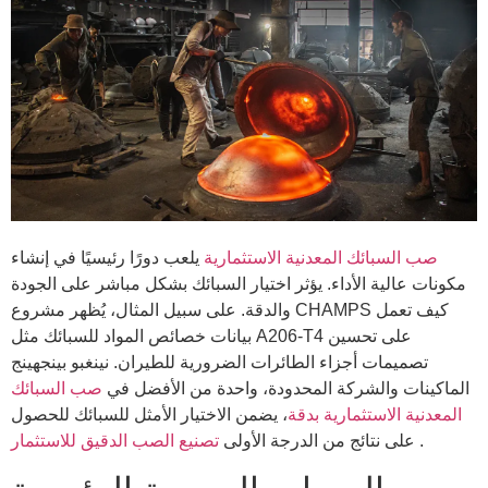
صب السبائك المعدنية الاستثمارية
يلعب دورًا رئيسيًا في إنشاء
مكونات عالية الأداء. يؤثر اختيار السبائك بشكل مباشر على الجودة
والدقة. على سبيل المثال، يُظهر مشروع CHAMPS كيف تعمل
بيانات خصائص المواد للسبائك مثل A206-T4 على تحسين
تصميمات أجزاء الطائرات الضرورية للطيران. نينغبو بينجهينج
الماكينات والشركة المحدودة، واحدة من الأفضل في
صب السبائك
المعدنية الاستثمارية بدقة
، يضمن الاختيار الأمثل للسبائك للحصول
.
تصنيع الصب الدقيق للاستثمار
على نتائج من الدرجة الأولى