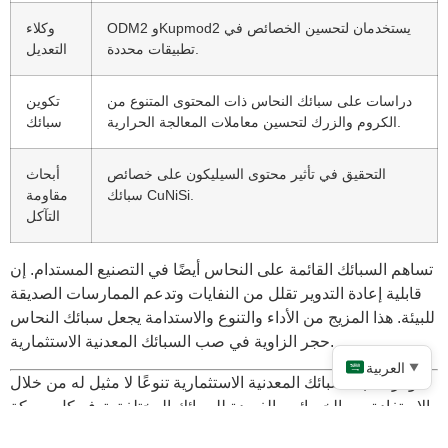
ODM2 وKupmod2 يستخدمان لتحسين الخصائص في
وكلاء
تطبيقات محددة.
التعديل
دراسات على سبائك النحاس ذات المحتوى المتنوع من
تكوين
الكروم والزرك لتحسين معاملات المعالجة الحرارية.
سبائك
التحقيق في تأثير محتوى السيليكون على خصائص
أبحاث
سبائك CuNiSi.
مقاومة
التآكل
تساهم السبائك القائمة على النحاس أيضًا في التصنيع المستدام. إن
قابلية إعادة التدوير تقلل من النفايات وتدعم الممارسات الصديقة
للبيئة. هذا المزيج من الأداء والتنوع والاستدامة يجعل سبائك النحاس
حجر الزاوية في صب السبائك المعدنية الاستثمارية.
العربية
▼
يوفر صب السبائك المعدنية الاستثمارية تنوعًا لا مثيل له من خلال
الاستفادة من الخصائص الفريدة للسبائك المختلفة. توفر كل سبيكة
مزايا مميزة، بدءًا من قوة الفولاذ العالية ووصولاً إلى طبيعة