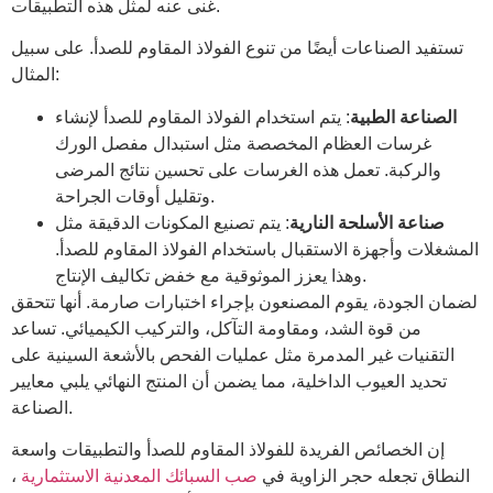
غنى عنه لمثل هذه التطبيقات.
تستفيد الصناعات أيضًا من تنوع الفولاذ المقاوم للصدأ. على سبيل
المثال:
الصناعة الطبية
: يتم استخدام الفولاذ المقاوم للصدأ لإنشاء
غرسات العظام المخصصة مثل استبدال مفصل الورك
والركبة. تعمل هذه الغرسات على تحسين نتائج المرضى
وتقليل أوقات الجراحة.
صناعة الأسلحة النارية
: يتم تصنيع المكونات الدقيقة مثل
المشغلات وأجهزة الاستقبال باستخدام الفولاذ المقاوم للصدأ.
وهذا يعزز الموثوقية مع خفض تكاليف الإنتاج.
لضمان الجودة، يقوم المصنعون بإجراء اختبارات صارمة. أنها تتحقق
من قوة الشد، ومقاومة التآكل، والتركيب الكيميائي. تساعد
التقنيات غير المدمرة مثل عمليات الفحص بالأشعة السينية على
تحديد العيوب الداخلية، مما يضمن أن المنتج النهائي يلبي معايير
الصناعة.
إن الخصائص الفريدة للفولاذ المقاوم للصدأ والتطبيقات واسعة
النطاق تجعله حجر الزاوية في
صب السبائك المعدنية الاستثمارية
،