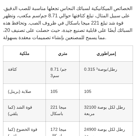
الخصائص الميكانيكية لسبائك النحاس تجعلها مناسبة للصب الدقيق.
على سبيل المثال، تبلغ كثافتها حوالي 8.71 جم/سم مكعب، وتظهر
قوة شد تبلغ 221 ميجا باسكال في ظروف الصب. وتحافظ هذه
السبائك أيضًا على قابلية تصنيع جيدة، حيث حصلت على تصنيف 20،
مما يسمح للمصنعين بإنشاء تصميمات معقدة بسهولة.
إمبراطوري
متري
ملكية
0.315 رطل/بوصة³
8.71 جم/
كثافة
سم3
105
105
صلابة (برينل)
32100 رطل لكل بوصة
221 ميجا
قوة الشد (كما
مربعة
باسكال
يلقي)
24900 رطل لكل بوصة
172 ميجا
قوة الخضوع (كما
مربعة
باسكال
يلقي)