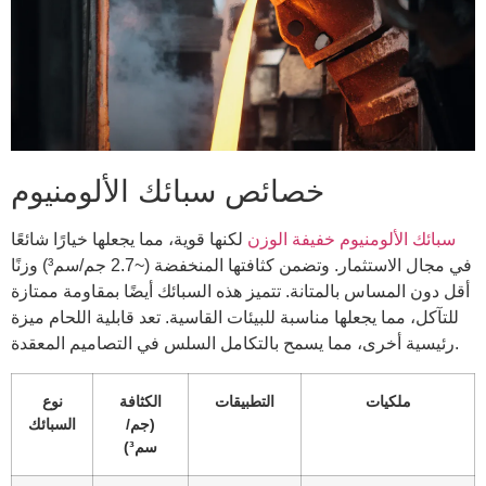
خصائص سبائك الألومنيوم
سبائك الألومنيوم خفيفة الوزن
لكنها قوية، مما يجعلها خيارًا شائعًا
في مجال الاستثمار. وتضمن كثافتها المنخفضة (~2.7 جم/سم³) وزنًا
أقل دون المساس بالمتانة. تتميز هذه السبائك أيضًا بمقاومة ممتازة
للتآكل، مما يجعلها مناسبة للبيئات القاسية. تعد قابلية اللحام ميزة
رئيسية أخرى، مما يسمح بالتكامل السلس في التصاميم المعقدة.
ملكيات
التطبيقات
الكثافة
نوع
(جم/
السبائك
سم³)