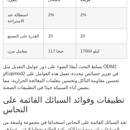
2%
2%
استطالة عند
الاستراحة
20
20
القدرة على التصنيع
17000 كيلو
117 جيجا
معامل مرن
يسلط البحث أيضًا الضوء على دور عوامل التعديل مثل ODM2
وKupmod2 في تعزيز خصائص محددة. تعمل هذه العوامل على
تحسين مقاومة التآكل وتحسين معلمات المعالجة الحرارية، مما
يضمن أداء السبيكة جيدًا في التطبيقات الصعبة.
تطبيقات وفوائد السبائك القائمة على
النحاس
تجد السبائك القائمة على النحاس استخدامًا في مجموعة واسعة من
الصناعات. إن موصليتها الكهربائية العالية تجعلها لا غنى عنها في