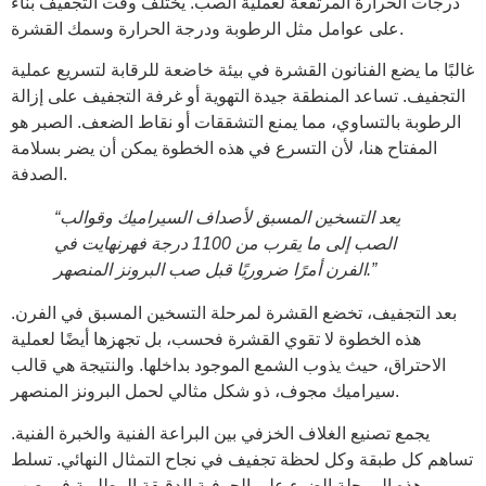
درجات الحرارة المرتفعة لعملية الصب. يختلف وقت التجفيف بناءً
على عوامل مثل الرطوبة ودرجة الحرارة وسمك القشرة.
غالبًا ما يضع الفنانون القشرة في بيئة خاضعة للرقابة لتسريع عملية
التجفيف. تساعد المنطقة جيدة التهوية أو غرفة التجفيف على إزالة
الرطوبة بالتساوي، مما يمنع التشققات أو نقاط الضعف. الصبر هو
المفتاح هنا، لأن التسرع في هذه الخطوة يمكن أن يضر بسلامة
الصدفة.
“يعد التسخين المسبق لأصداف السيراميك وقوالب
الصب إلى ما يقرب من 1100 درجة فهرنهايت في
الفرن أمرًا ضروريًا قبل صب البرونز المنصهر.”
بعد التجفيف، تخضع القشرة لمرحلة التسخين المسبق في الفرن.
هذه الخطوة لا تقوي القشرة فحسب، بل تجهزها أيضًا لعملية
الاحتراق، حيث يذوب الشمع الموجود بداخلها. والنتيجة هي قالب
سيراميك مجوف، ذو شكل مثالي لحمل البرونز المنصهر.
يجمع تصنيع الغلاف الخزفي بين البراعة الفنية والخبرة الفنية.
تساهم كل طبقة وكل لحظة تجفيف في نجاح التمثال النهائي. تسلط
هذه المرحلة الضوء على الحرفية الدقيقة المطلوبة في صب