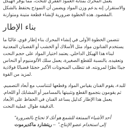
يعمل المحرك بمثابة العمود الفقري للنحت، مما يوفر الهيكل
والاستقرار. إنه يدعم وزن المواد ويضمن أن النموذج يحتفظ بالشكل
المقصود. هذه الخطوة ضرورية لإنشاء قطعة متينة ومتوازنة.
بناء الإطار
تتضمن الخطوة الأولى في إنشاء المحرك بناء إطار قوي. غالبًا ما
يستخدم الفنانون مواد مثل الأسلاك أو الخشب أو القضبان المعدنية
لبناء هذا الهيكل الداخلي. يعتمد اختيار المواد على حجم النحت
وتعقيده. بالنسبة للقطع الصغيرة، يعمل سلك الألومنيوم أو النحاس
جيدًا نظرًا لمرونته. قد تتطلب المنحوتات الأكبر حجمًا قضبانًا فولاذية
لمزيد من القوة.
للبدء، يقوم الفنان بقياس المواد وقطعها لتتناسب مع أبعاد التصميم.
ثم يقومون بتجميع القطع وتثبيتها بالمسامير أو المشابك أو اللحام.
يعمل هذا الإطار كدليل يساعد الفنان في الحفاظ على الأبعاد
الدقيقة طوال عملية النحت.
“أحد الأشياء الممتعة للشمع هو أنك لا تحتاج بالضرورة
إلى استخدام عضو الإنتاج.”
–
ريتشارد ماكديرموت