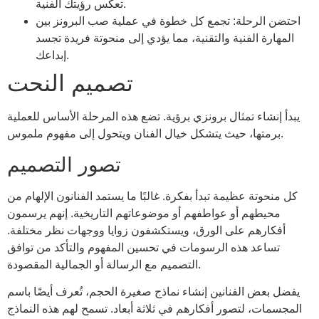
تعكس رؤيتك الفنية.
احتضن الرحلة: تجمع كل خطوة في عملية صب البرونز بين
المهارة الفنية والتقنية، مما يؤدي إلى منحوتة فريدة تجسد
إبداعك.
تصميم النحت
يبدأ إنشاء تمثال برونزي برؤية. تضع هذه المرحلة الأساس للعملية
برمتها، حيث يتشكل خيال الفنان ويتحول إلى مفهوم ملموس.
تصور التصميم
كل منحوتة عظيمة تبدأ بفكرة. غالبًا ما يستمد الفنانون الإلهام من
محيطهم أو عواطفهم أو موضوعاتهم التاريخية. إنهم يرسمون
أفكارهم على الورق، ويستكشفون زوايا ووجهات نظر مختلفة.
تساعد هذه الرسومات في تحسين المفهوم والتأكد من توافق
التصميم مع الرسالة أو الجمالية المقصودة.
يفضل بعض الفنانين إنشاء نماذج صغيرة الحجم، تُعرف أيضًا باسم
المجسمات، لتصور أفكارهم في ثلاثة أبعاد. تسمح لهم هذه النماذج