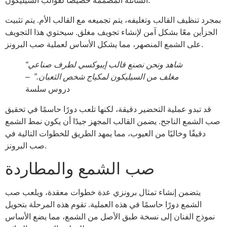
السائلة المصممة خصيصًا لقوالب السيليكون.
بمجرد تنظيف القالب وتغليفه، يتم تجميعه مع القالب الأم. يتم تثبيت
الجزأين معًا بشكل آمن لإنشاء تجويف مغلق. سيحتوي هذا التجويف
على الشمع المنصهر، مما يشكل الأساس لعملية صب البرونز.
“شاهد ونحن نصنع قالب إيبوكسي لطرف صناعي
مغلف من السيليكون لمكياج شخص الثعبان.”
–
دروس سلسة
قد تبدو عملية التحضير دقيقة، لكنها تلعب دورًا حاسمًا في تحقيق
صب الشمع الناجح. يضمن القالب المجهز جيدًا أن يكون نمط الشمع
دقيقًا وخاليًا من العيوب، مما يمهد الطريق للخطوات التالية في
صب البرونز.
صب الشمع والمطاردة
يتضمن إنشاء تمثال برونزي عدة خطوات معقدة، ويلعب صب
الشمع دورًا حاسمًا في هذه العملية. تقوم هذه المرحلة بتحويل
نموذج الفنان إلى نسخة طبق الأصل من الشمع، مما يضع الأساس