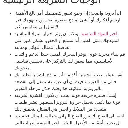
ابدأ برؤية واضحة: إن وضع تصور لتصميمك أمر بالغ الأهمية.
ارسم أفكارك أو أنشئ نماذج صغيرة لتحسين مفهومك قبل
الانتقال إلى مقاييس أكبر.
اختر المواد المناسبة
: يمكن أن يؤثر اختيار المواد المناسبة
لنموذجك، مثل الطين أو الشمع أو الجص، بشكل كبير على
تفاصيل التمثال النهائي ومتانته.
قم ببناء محرك قوي: يوفر المحرك المبني جيدًا الدعم والثبات
الأساسيين، مما يسمح لك بالتركيز على تحسين تفاصيل
منحوتتك.
أتقن عملية صب الشمع: تأكد من أن نموذج الشمع الخاص بك
خالي من العيوب، حيث أن أي عيوب ستنتقل إلى القطعة
البرونزية النهائية. خذ وقتك خلال مرحلة التكرير.
إنشاء قشرة خزفية قوية: يجب أن تكون القشرة الخزفية
قوية بما يكفي لتحمل حرارة البرونز المنصهر. تعتبر طبقات
متعددة من الملاط والجص هي المفتاح لتحقيق ذلك.
انتبه إلى العتاج: لا يعزز العتاج النهائي جمالية التمثال فحسب،
بل يحميه أيضًا من الأضرار البيئية. اختر اللمسة النهائية التي