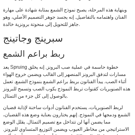
وبنهاية هذه المرحلة، يصبح نموذج الشمع بمثابة شهادة على مهارة
الفنان واهتمامه بالتفاصيل. إنه يجسد جوهر التصميم الأصلي، وهو
جاهز للتحويل إلى منحوتة برونزية خالدة.
سبرينج وجاتينج
ربط براعم الشمع
يعد Spruing خطوة حاسمة في عملية صب البرونز. إنه يخلق
مسارات لتدفق البرونز المنصهر إلى القالب ويضمن خروج الهواء
أثناء الصب. يبدأ الفنانون بربط براعم الشمع بنموذج الشمع. تعمل
هذه الصنوبريات كقنوات تربط النموذج بكوب الصب وتسمح للبرونز
بالوصول إلى كل جزء من التمثال.
لربط الصنوبريات، يستخدم الفنانون أدوات ساخنة لإذابة قضبان
الشمع ودمجها في النموذج. إنهم يختارون بعناية وضع هذه القضبان،
مما يضمن أنها لن تتداخل مع تصميم التمثال. يقلل الوضع
الاستراتيجي من مخاطر العيوب ويضمن التوزيع المتساوي للبرونز.