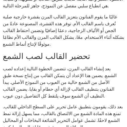
هي انطباع سلبي مفصل عن النموذج، جاهز للمرحلة التالية.
غالبًا ما يقوم الفنانون بتعزيز القالب المرن بقشرة خارجية صلبة
تُعرف باسم القالب الأم. توفر هذه القشرة، المصنوعة عادةً من
الجص أو الألياف الزجاجية، دعمًا إضافيًا وتضمن احتفاظ القالب
بشكله أثناء الاستخدام. معًا، يشكل القالب المرن والقالب الأم نظامًا
موثوقًا لإنتاج أنماط الشمع.
تحضير القالب لصب الشمع
بعد إنشاء القالب المرن، تتضمن الخطوة التالية إعداده لصب
الشمع. يضمن هذا الإعداد أن يتمكن القالب من إنتاج نسخة طبق
الأصل من الشمع خالية من العيوب من النموذج الأصلي. يبدأ
الفنانون بتنظيف القالب لإزالة أي حطام أو بقايا. يضمن القالب
النظيف أن الشمع سوف يلتقط كل التفاصيل دون عيوب.
بعد ذلك، يقومون بتطبيق عامل تحرير على السطح الداخلي للقالب.
تمنع هذه المادة الشمع من الالتصاق بالقالب، مما يسهل إزالة نمط
الشمع لاحقًا. تشمل عوامل التحرير الشائعة البخاخات أو المحاليل