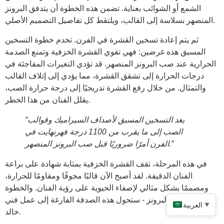
الشمع أو الشوائب بعناية. تضمن هذه الخطوة أن يتدفق البرونز
المنصهر بسلاسة إلى القالب، ويلتقط كل تفاصيل التصميم الأصلي.
ثم يتم إعادة تسخين القشرة في الفرن. تخدم خطوة التسخين
المسبق هذه غرضين: فهي تقوي القشرة الخزفية وتمنع الصدمة
الحرارية عند صب البرونز المنصهر. قد تؤدي التغيرات المفاجئة في
درجات الحرارة إلى تشقق القشرة، مما يؤدي إلى إتلاف القالب
والتمثال. من خلال رفع القشرة تدريجيًا إلى درجة حرارة الصب،
يقلل الفنان من هذا الخطر.
“يعد التسخين المسبق لأصداف السيراميك وقوالب
الصب إلى ما يقرب من 1100 درجة فهرنهايت في
الفرن أمرًا ضروريًا قبل صب البرونز المنصهر.”
في هذه المرحلة، تقف القشرة الخزفية بمثابة شهادة على براعة
الفنان الدقيقة. لقد أصبح الآن قالبًا مجوفًا ومقاومًا للحرارة،
ومصممًا بشكل مثالي لإضفاء الحيوية على رؤية الفنان. والخطوة
التالية - صب البرونز - ستحول هذه الصدفة الفارغة إلى عمل فني
العربية
▼
خالد.