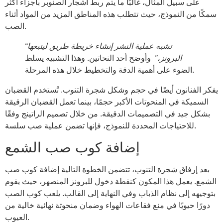
على سبيل المثال، غالبًا ما يتم ربط أشجار الصنوبر بأجزاء أكثر
سمكًا من النموذج، حيث تتطلب هذه المناطق المزيد من المواد أثناء
الصب.
“تشبه عملية النشر إنشاء خريطة طريق ليتبعها
البرونز،”
وأوضح أحد النحاتين. وهذا التشبيه يسلط
الضوء على أهمية الدقة والتخطيط خلال هذه المرحلة.
يفكر الفنانون أيضًا في حجم وشكل شجرة التنوب. تُستخدم القضبان
السميكة في المنحوتات الأكبر حجمًا، بينما تعمل القضبان الرقيقة
بشكل جيد في التصميمات الدقيقة. من خلال تصميم الراتينج وفقًا
للاحتياجات المحددة للنموذج، فإنها تضمن عملية صب سلسة.
إضافة كوب صب الشمع
بعد إرفاق شجرة التنوب، تتضمن الخطوة التالية إضافة كوب صب
الشمع. يعمل هذا المكون كنقطة دخول للبرونز المنصهر، حيث يقوم
بتوجيهه إلى نظام الذباب وفي النهاية إلى القالب. يلعب كوب الصب
دورًا حيويًا في منع فقاعات الهواء وضمان منحوتة نهائية خالية من
العيوب.