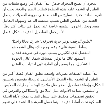
بمجرد أن يصبح المحرك جاهزًا، يبدأ الفنان في وضع طبقات من
الطين أو الشمع عليه. هذه الخطوة تتطلب الصبر والدقة. يجب أن
تلتزم المادة بحديد التسليح مع الحفاظ على مرونة التعديلات. يفضل
العديد من الفنانين الطين بسبب ملمسه الناعم وسهولة التعامل
معه. ويختار آخرون الشمع، خاصة عند العمل في بيئات أكثر دفئًا،
لأنه يحمل التفاصيل الدقيقة بشكل أفضل.
“الطين الرطب يوفر حرية الحركة،”
شارك نحاتًا واحدًا
يسلط الضوء على تنوعه. ومع ذلك، يظل الشمع هو
المفضل لدى الكثيرين بسبب دوره في طريقة فقدان
الشمع. غالبًا ما توفر المسابك شمعًا عالي الجودة
للتشكيل، مما يضمن أن المادة تلبي احتياجات الفنان.
تبدأ عملية الطبقات بضربات واسعة. يطبق الفنان قطعًا أكبر من
الطين أو الشمع لبناء الشكل الأساسي. تدريجيًا، يقومون بتحسين
الشكل، وإضافة تفاصيل أصغر مثل ملامح الوجه، أو طيات الملابس،
أو الملمس. تساعد الأدوات مثل الملاعق والسكاكين والفرش في
تحقيق تصميمات معقدة. على سبيل المثال، يمكن لأداة الحلقة
السلكية نحت أنماط دقيقة، بينما تعمل الفرشاة الناعمة على تنعيم