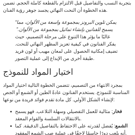
بتجربة النسب والتفاصيل قبل الالتزام بالقطعة كاملة الحجم. تضمن
هذه الخطوة أن النحت النهائي يجسد جوهر رؤية الفنان.
“يمكن تلوين البرونز بمجموعة واسعة من الألوان، مما
يسمح للفنانين بإنشاء تماثيل بمجموعة من الألوان.”
غالبًا ما يؤثر هذا التنوع على مرحلة التصميم، حيث
يفكر الفنانون في كيفية تعزيز المظهر النهائي للنحت.
تضيف إمكانية الحصول على لمعان مهيب أو لون فريد
طبقة أخرى من الإبداع إلى عملية التصور.
اختيار المواد للنموذج
بمجرد الانتهاء من التصميم، تتضمن الخطوة التالية اختيار المواد
المناسبة للنموذج. يستخدم الفنانون عادةً الطين أو الشمع أو الجص
لإنشاء الشكل الأولي. كل مادة تقدم فوائد فريدة من نوعها:
فخار
: مثالية للعمل التفصيلي وسهلة التلاعب. فهو يسمح
بالانتقالات السلسة والقوام المعقد.
الشمع
: يُفضل لقدرته على الاحتفاظ بالتفاصيل الدقيقة. كما
أنه يلعب دورًا حاسمًا لاحقًا في عملية صب الشمع المفقود.