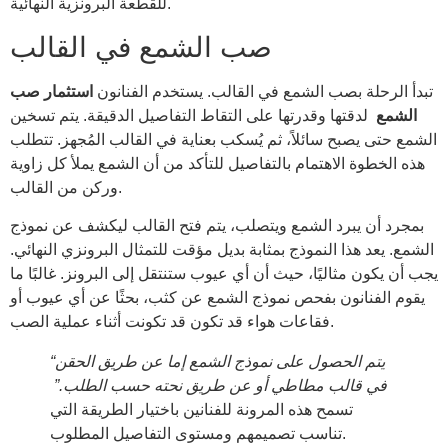
للقطعة البرونزية النهائية.
صب الشمع في القالب
تبدأ الرحلة بصب الشمع في القالب. يستخدم الفنانون
استثمار صب
الشمع
لدقتها وقدرتها على التقاط التفاصيل الدقيقة. يتم تسخين
الشمع حتى يصبح سائلاً، ثم يُسكب بعناية في القالب المُجهز. تتطلب
هذه الخطوة الاهتمام بالتفاصيل للتأكد من أن الشمع يملأ كل زاوية
وركن من القالب.
بمجرد أن يبرد الشمع ويتصلب، يتم فتح القالب ليكشف عن نموذج
الشمع. يعد هذا النموذج بمثابة بديل مؤقت للتمثال البرونزي النهائي.
يجب أن يكون مثاليًا، حيث أن أي عيوب ستنتقل إلى البرونز. غالبًا ما
يقوم الفنانون بفحص نموذج الشمع عن كثب، بحثًا عن أي عيوب أو
فقاعات هواء قد تكون قد تكونت أثناء عملية الصب.
“يتم الحصول على نموذج الشمع إما عن طريق الحقن
في قالب مطاطي أو عن طريق نحته حسب الطلب.”
تسمح هذه المرونة للفنانين باختيار الطريقة التي
تناسب تصميمهم ومستوى التفاصيل المطلوب.