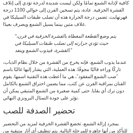
كافية لإذابة الشمع تمامًا ولكن ليست شديدة لدرجة تؤدي إلى إتلاف
القشرة الخزفية. عادة، يتم تسخين الفرن إلى حوالي 1100 درجة
فهرنهايت. تضمن درجة الحرارة هذه أن تصلب طبقات السيليكا في
غلاف متين بينما يسيل الشمع ويصرف بعيدًا.
“يتم وضع القطعة المغطاة بالقشرة الخزفية في فرن،
حيث تؤدي حرارته إلى تصلب طبقات السيليكا في
القشرة، فيذوب الشمع وينفد.”
عندما يذوب الشمع، فإنه يخرج من القشرة من خلال نظام الذباب،
تاركًا وراءه قالبًا مجوفًا. هذه العملية، التي يشار إليها غالبًا باسم
"صب الشمع المفقود"، هي ما أعطت هذه التقنية اسمها. يقوم
الفنان بمراقبة الفرن عن كثب، مما يضمن احتراق الشمع بالكامل
دون ترك أي بقايا. حتى كمية صغيرة من الشمع المتبقي يمكن أن
تؤثر على جودة التمثال البرونزي النهائي.
تحضير الصدفة للصب
بمجرد إزالة الشمع، تخضع القشرة الخزفية لمزيد من التحضير
للتأكد من أنها جاهزة للمرحلة التالية. يتم تنظيف أي آثار متبقية من