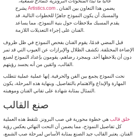
“غالبًا ما تبدأ المنحوتات البرونزية كنماذج شمعية،”
. يضمن هذا التعاون بين الفنان
Artistics.com
يشرح
والمسبك أن يكون النموذج جاهزًا للخطوات التالية. قد
يقدم المسبك ملاحظات حول بنية النموذج، مما يساعد
الفنان على إجراء التعديلات اللازمة.
قبل المضي قدمًا، يقوم الفنان بفحص النموذج في ظل ظروف
الإضاءة المختلفة. تكشف الظلال والإبرازات عن العيوب التي قد تمر
دون أن يلاحظها أحد. وبمجرد رضاهم، يقومون بإعداد النموذج لصنع
القالب، واثقين من أنه يجسد رؤيتهم.
نحت النموذج يجمع بين الفن والحرفية. إنها عملية عملية تتطلب
المهارة والإبداع والاهتمام بالتفاصيل. وبنهاية هذه المرحلة، يكون
التمثال بمثابة شهادة على تفاني الفنان وموهبته.
صنع القالب
خلق قالب
هي خطوة محورية في صب البرونز. تلتقط هذه العملية
كل تفاصيل النموذج، مما يضمن أن النحت النهائي يعكس رؤية
الفنان. يعتبر القالب جيد الصنع بمثابة الأساس لمرحلة صب الشمع،