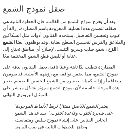
صقل نموذج الشمع
بعد أن يخرج نموذج الشمع من القالب، فإن الخطوة التالية هي
صقله. تتضمن هذه العملية، المعروفة باسم المطاردة، إزالة أي
عيوب وتحسين التفاصيل. يستخدم الفنانون أدوات مثل السكاكين
والملاعق والفرش لتحسين السطح بعناية. وقد يوظفون أيضًا
الشمع
اللزج
، شمع صلب وسريع التثبيت، لإصلاح أي مناطق تحتاج إلى
عناية أو للصق قطع الشمع المختلفة معًا.
المطاردة تتطلب يدًا ثابتة وعينًا ثاقبة. يعمل الفنانون بدقة على
نموذج الشمع، مما يضمن توافقه مع رؤيتهم الأصلية. قد يقومون
بإضافة أو إزالة كميات صغيرة من الشمع لتحسين التصميم. تعتبر
هذه المرحلة حاسمة لأن نموذج الشمع سيؤثر بشكل مباشر على
التمثال البرونزي النهائي.
“يعتبر الشمع اللاصق ممتازًا لربط الأنماط الموجودة
على شجرة التنوب وقاعدة التنوب.”
يساعد هذا الشمع
الخاص الفنانين على إنشاء نموذج سلس ومتماسك،
وجاهز للخطوات التالية في صب البرونز.