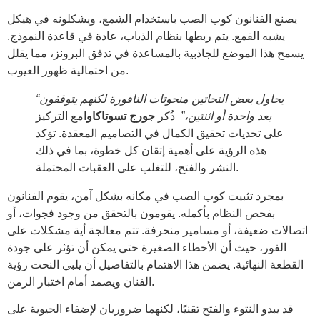
يصنع الفنانون كوب الصب باستخدام الشمع، ويشكلونه في هيكل
يشبه القمع. يتم ربطها بنظام الذباب، عادة في قاعدة النموذج.
يسمح هذا الموضع للجاذبية بالمساعدة في تدفق البرونز، مما يقلل
من احتمالية ظهور العيوب.
“يحاول بعض النحاتين منحوتات النافورة لكنهم يتوقفون
بعد واحدة أو اثنتين،”
ذُكر
جورج تسوتاكاوا
مع التركيز
على تحديات تحقيق الكمال في التصاميم المعقدة. تؤكد
هذه الرؤية على أهمية إتقان كل خطوة، بما في ذلك
النشر والفتح، للتغلب على العقبات المحتملة.
بمجرد تثبيت كوب الصب في مكانه بشكل آمن، يقوم الفنانون
بفحص النظام بأكمله. يقومون بالتحقق من وجود فجوات، أو
اتصالات ضعيفة، أو مسامير منحرفة. تتم معالجة أية مشكلات على
الفور، حيث أن الأخطاء الصغيرة حتى يمكن أن تؤثر على جودة
القطعة النهائية. يضمن هذا الاهتمام بالتفاصيل أن يلبي النحت رؤية
الفنان ويصمد أمام اختبار الزمن.
قد يبدو النتوء والفتح تقنيًا، لكنهما ضروريان لإضفاء الحيوية على