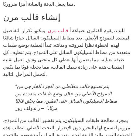
مما يجعل الدقة والعناية أمرًا ضروريًا.
إنشاء قالب مرن
للبدء، يقوم الفنانون بصياغة أ
قالب مرن
يمكنها تكرار التفاصيل
المعقدة للنموذج الأصلي. يعد مطاط السيليكون السائل خيارًا شائعًا
لهذه الخطوة نظرًا لمرونته ومتانته. تبدأ العملية بوضع طبقات
متعددة من مطاط السيليكون السائل على النموذج. يتم تنظيف كل
طبقة بعناية، مما يضمن أنها تغطي كل منحنى وشق. تعمل تقنية
الطبقات هذه على زيادة سمك القالب، مما يجعله قويًا بما يكفي
لتحمل المراحل التالية.
“يتم تصنيع قالب مطاطي من الجزء الخارجي من
النموذج الأصلي من خلال وضع طبقات متعددة من
مطاط السيليكون السائل على الطين، مما يخلق قالبًا
– راندولف روز
مرنًا.”
بمجرد معالجة طبقات السيليكون، يتم تقشير القالب من النموذج.
مرونتها تسمح لها بالتحرر دون الإضرار بالنحت الأصلي. تتطلب هذه
الخطوة الصبر واليد الثابتة لتجنب تمزيق القالب أو تشويهه. والنتيجة