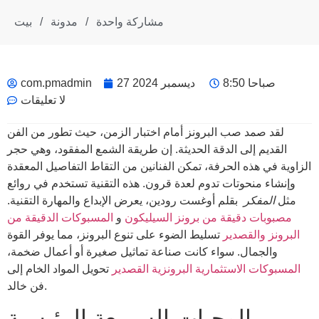
مشاركة واحدة
/
مدونة
/
بيت
8:50 صباحا
27 ديسمبر 2024
com.pmadmin
لا تعليقات
لقد صمد صب البرونز أمام اختبار الزمن، حيث تطور من الفن
القديم إلى الدقة الحديثة. إن طريقة الشمع المفقود، وهي حجر
الزاوية في هذه الحرفة، تمكن الفنانين من التقاط التفاصيل المعقدة
وإنشاء منحوتات تدوم لعدة قرون. هذه التقنية تستخدم في روائع
مثل
المفكر
بقلم أوغست رودين، يعرض الإبداع والمهارة التقنية.
مصبوبات دقيقة من برونز السيليكون
و
المسبوكات الدقيقة من
البرونز والقصدير
تسليط الضوء على تنوع البرونز، مما يوفر القوة
والجمال. سواء كانت صناعة تماثيل صغيرة أو أعمال ضخمة،
المسبوكات الاستثمارية البرونزية القصدير
تحويل المواد الخام إلى
فن خالد.
الوجبات السريعة الرئيسية