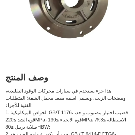
وصف المنتج
هذا جزء يستخدم في سيارات محركات الوقود التقليدية،
ومضخات الزيت، ويسمى اسمه مقعد محمل الشفة؛ المتطلبات
الفنية للأجزاء:
1. الخواص الميكانيكية GB/T 1176، قضيب اختبار مصبوب واحد،
قوة الشد ≥220MPa، قوة الانحناء ≥130MPa، الاستطالة ≥3%،
صلابة برينل ≥80HBW؛
2. يجب أن يكون تسامح الصب هو GB / T 6414-DCTG6-