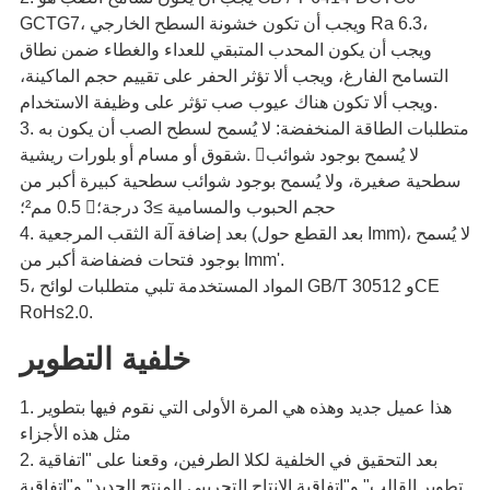
GCTG7، ويجب أن تكون خشونة السطح الخارجي Ra 6.3،
ويجب أن يكون المحدب المتبقي للعداء والغطاء ضمن نطاق
التسامح الفارغ، ويجب ألا تؤثر الحفر على تقييم حجم الماكينة،
ويجب ألا تكون هناك عيوب صب تؤثر على وظيفة الاستخدام.
3. متطلبات الطاقة المنخفضة: لا يُسمح لسطح الصب أن يكون به
شقوق أو مسام أو بلورات ريشية. لا يُسمح بوجود شوائب
سطحية صغيرة، ولا يُسمح بوجود شوائب سطحية كبيرة أكبر من
0.5 مم²؛ حجم الحبوب والمسامية ≥3 درجة؛
4. بعد إضافة آلة الثقب المرجعية (بعد القطع حول Imm)، لا يُسمح
بوجود فتحات فضفاضة أكبر من Imm'.
5، المواد المستخدمة تلبي متطلبات لوائح GB/T 30512 وCE
RoHs2.0.
خلفية التطوير
1. هذا عميل جديد وهذه هي المرة الأولى التي نقوم فيها بتطوير
مثل هذه الأجزاء
2. بعد التحقيق في الخلفية لكلا الطرفين، وقعنا على "اتفاقية
تطوير القالب" و"اتفاقية الإنتاج التجريبي للمنتج الجديد" و"اتفاقية