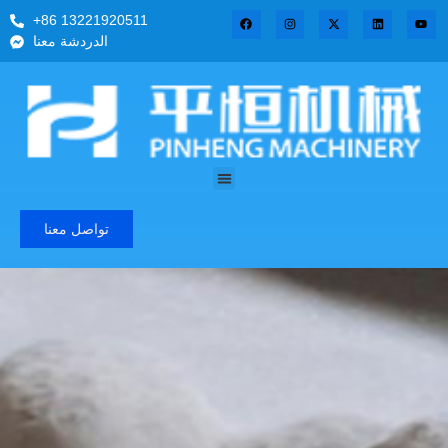
+86 13221920511
الدردشة معنا
تواصل معنا