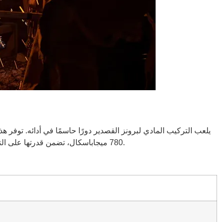
780 ميجاباسكال، تضمن قدرتها على التعامل مع الأحمال الثقيلة دون أن تتشوه. إن الصلابة، التي تتراوح بين 70 و150 برينل، تجعلها مثالية لمكونات المحرك التي تواجه تآكلًا مستمرًا.