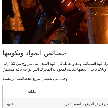
خصائص المواد وتكوينها
يلعب التركيب المادي لبرونز القصدير دورًا حاسمًا في أدائه. توفر هذه السبيكة، وهي مزيج من النحاس والقصدير (عادة 5% إلى 15% قصدير)، قوة استثنائية ومقاومة للتآكل. قوة الشد، التي تتراوح من 450 إلى
وفيما يلي تفصيل سريع لخصائصه الرئيسية:
ملكية
تعبير