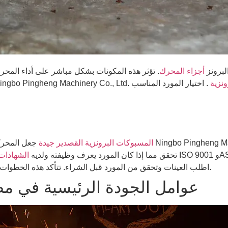
لبرونز
أجزاء المحرك
. تؤثر هذه المكونات بشكل مباشر على أداء المحر
ونزية
. اختيار المورد المناسب
المسبوكات البرونزية القصدير جيدة
اعد مثل ISO 9001 وASTM.
تحقق مما إذا كان المورد يعرف وظيفته ولديه
الشهادات
اطلب العينات وتحقق من المورد قبل الشراء. تتأكد هذه الخطوات من أن المسبوكات جيدة وتناسب احتياجات المحرك الخاص بك.
عوامل الجودة الرئيسية في مصب