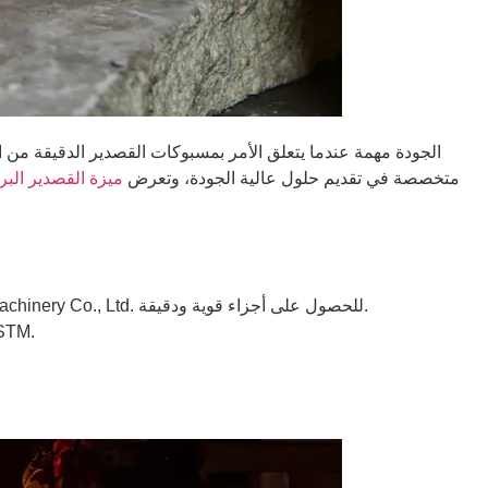
الجودة مهمة عندما يتعلق الأمر بمسبوكات القصدير الدقيقة من ا
المحرك، أو إجراء إصلاحات مكلفة، أو حتى مخاطر تتعلق بالسلامة. Ningbo Pingheng Machinery Co., Ltd. متخصصة في تقديم حلول عالية الجودة، وتعرض
ميزة القصدير البر
جعل المحركات تعمل بشكل أفضل وتدوم لفترة أطول. اختر الموردين مثل Ningbo Pingheng Machinery Co., Ltd. للحصول على أجزاء قوية ودقيقة.
. ابحث عن الخبرة والمراجعات وما إذا كانوا يتبعون قو