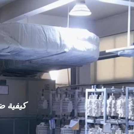
كيفية ض