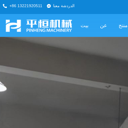
الدردشة معنا
+86 13221920511
منتج
عن
بيت