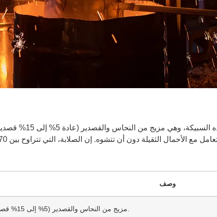
وصف
مزيج من النحاس والقصدير (5% إلى 15% قصدير) يوفر القوة ومقاومة التآكل.