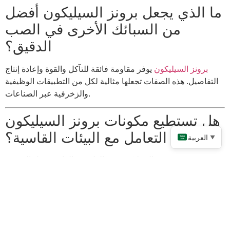
ما الذي يجعل برونز السيليكون أفضل
من السبائك الأخرى في الصب
الدقيق؟
برونز السيليكون
يوفر مقاومة فائقة للتآكل والقوة وإعادة إنتاج
التفاصيل. هذه الصفات تجعلها مثالية لكل من التطبيقات الوظيفية
والزخرفية عبر الصناعات.
هل تستطيع مكونات برونز السيليكون
التعامل مع البيئات القاسية؟
العربية
▼
نعم! يزدهر برونز السيليكون في الظروف القاسية مثل التعرض
للمياه المالحة أو أنظمة الضغط العالي. تضمن متانتها أداءً موثوقًا به
في البيئات البحرية والفضائية والصناعية.
هل برونز السيليكون مناسب
للمشاريع الفنية؟