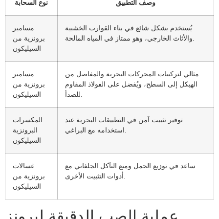
وصف التطبيق
نوع السحابة
يُستخدم بشكل شائع في بناء القوارب الخشبية
مسامير
والأثاث الخارجي، وهو ممتاز في المياه المالحة.
برونزية من
السيليكون
مثالي لتركيبات المحركات البحرية والمفاصل من
مسامير
الهيكل إلى السطح، ويُفضل على الفولاذ المقاوم
برونزية من
للصدأ.
السيليكون
توفير تثبيت آمن في التطبيقات البحرية عند
المكسرات
استخدامه مع البراغي.
البرونزية
السيليكون
ساعد في توزيع الحمل ومنع التآكل الجلفاني مع
غسالات
أدوات التثبيت الأخرى.
برونزية من
السيليكون
عملية الصب الدقيقة لبرونز