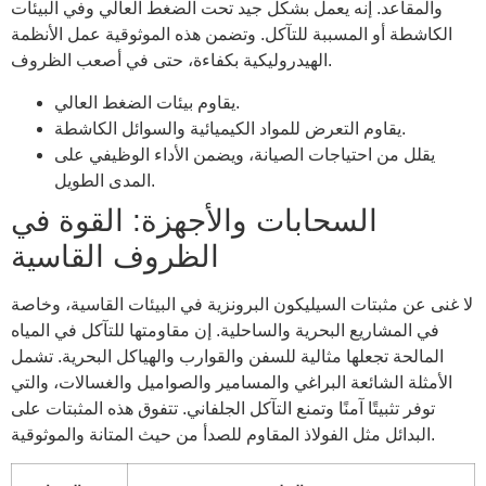
والمقاعد. إنه يعمل بشكل جيد تحت الضغط العالي وفي البيئات
الكاشطة أو المسببة للتآكل. وتضمن هذه الموثوقية عمل الأنظمة
الهيدروليكية بكفاءة، حتى في أصعب الظروف.
يقاوم بيئات الضغط العالي.
يقاوم التعرض للمواد الكيميائية والسوائل الكاشطة.
يقلل من احتياجات الصيانة، ويضمن الأداء الوظيفي على
المدى الطويل.
السحابات والأجهزة: القوة في
الظروف القاسية
لا غنى عن مثبتات السيليكون البرونزية في البيئات القاسية، وخاصة
في المشاريع البحرية والساحلية. إن مقاومتها للتآكل في المياه
المالحة تجعلها مثالية للسفن والقوارب والهياكل البحرية. تشمل
الأمثلة الشائعة البراغي والمسامير والصواميل والغسالات، والتي
توفر تثبيتًا آمنًا وتمنع التآكل الجلفاني. تتفوق هذه المثبتات على
البدائل مثل الفولاذ المقاوم للصدأ من حيث المتانة والموثوقية.