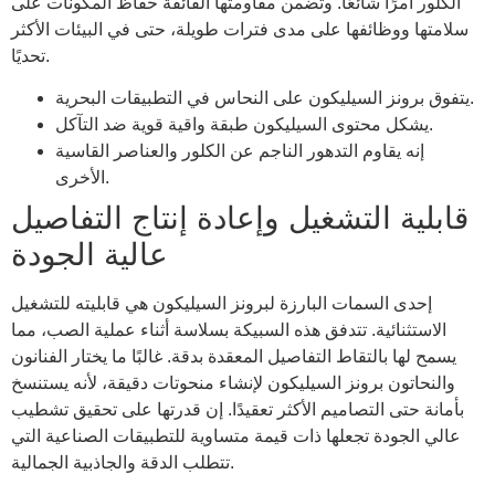
الكلور أمرًا شائعًا. وتضمن مقاومتها الفائقة حفاظ المكونات على
سلامتها ووظائفها على مدى فترات طويلة، حتى في البيئات الأكثر
تحديًا.
يتفوق برونز السيليكون على النحاس في التطبيقات البحرية.
يشكل محتوى السيليكون طبقة واقية قوية ضد التآكل.
إنه يقاوم التدهور الناجم عن الكلور والعناصر القاسية
الأخرى.
قابلية التشغيل وإعادة إنتاج التفاصيل
عالية الجودة
إحدى السمات البارزة لبرونز السيليكون هي قابليته للتشغيل
الاستثنائية. تتدفق هذه السبيكة بسلاسة أثناء عملية الصب، مما
يسمح لها بالتقاط التفاصيل المعقدة بدقة. غالبًا ما يختار الفنانون
والنحاتون برونز السيليكون لإنشاء منحوتات دقيقة، لأنه يستنسخ
بأمانة حتى التصاميم الأكثر تعقيدًا. إن قدرتها على تحقيق تشطيب
عالي الجودة تجعلها ذات قيمة متساوية للتطبيقات الصناعية التي
تتطلب الدقة والجاذبية الجمالية.