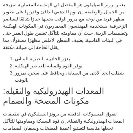
يعتبر برونز السيليكون هو المفضل في الهندسة المعمارية لمزيجه
من الجمال والوظيفة. إن لونها الذهبي الدافئ وقدرتها على تطوير
مظهر فريد من نوعه مع مرور الوقت يجعلها خيارًا شائعًا للعناصر
الزخرفية. يستخدمه المهندسون المعماريون في المكونات الهيكلية
وتصميمات الزينة، حيث أن مقاومته للتآكل تضمن طول العمر حتى
في البيئات القاسية. يضيف السطح الأملس مظهرًا مصقولًا، مما
يقلل الحاجة إلى صيانة مكثفة.
يعزز الجاذبية البصرية للمباني.
يوفر القوة والمتانة للعناصر الهيكلية.
يتطلب الحد الأدنى من الصيانة، ويحافظ على سحره بمرور
الوقت.
المعدات الهيدروليكية والثقيلة:
مكونات المضخة والصمام
تتفوق المسبوكات الدقيقة من برونز السيليكون في تطبيقات
المعدات الهيدروليكية والثقيلة. إن قوة السبيكة ومقاومتها للتآكل
تجعلها مناسبة لتصنيع أعمدة المضخات وسيقان الصمامات