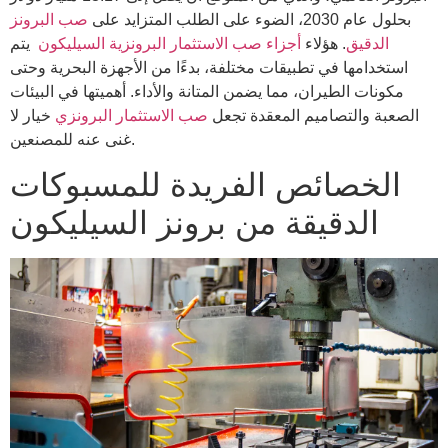
بحلول عام 2030، الضوء على الطلب المتزايد على
صب البرونز
الدقيق
. هؤلاء
أجزاء صب الاستثمار البرونزية السيليكون
يتم
استخدامها في تطبيقات مختلفة، بدءًا من الأجهزة البحرية وحتى
مكونات الطيران، مما يضمن المتانة والأداء. أهميتها في البيئات
الصعبة والتصاميم المعقدة تجعل
صب الاستثمار البرونزي
خيار لا
غنى عنه للمصنعين.
الخصائص الفريدة للمسبوكات
الدقيقة من برونز السيليكون