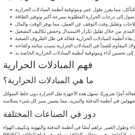
فهم المبادلات الحرارية
ما هي المبادلات الحرارية؟
الفعالة أمرًا ضروريًا. تسهل هذه الأجهزة نقل الحرارة دون خلط السوائل
دور في الصناعات المختلفة
طول العمر. تراهم أيضًا في أنظمة التدفئة والتهوية وتكييف الهواء
(HVAC)، حيث يحافظون على مناخ داخلي مريح. تعتمد الصناعة الكيميائية على المبادلات الحرارية للتحكم في درجات حرارة التفاعل، مما يضمن السلامة والكفاءة. وفي محطات الطاقة، تساهم في إنتاج الطاقة