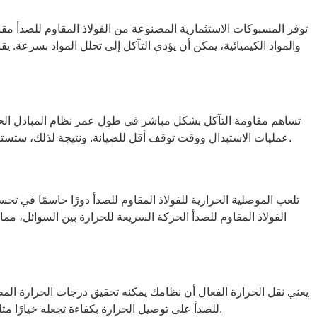
توفر المسبوكات الاستثمارية المصنوعة من الفولاذ المقاوم للصدأ مقاوم
والمواد الكيميائية، يمكن أن يؤدي التآكل إلى تحلل المواد بسرعة. ي
تساهم مقاومة التآكل بشكل مباشر في طول عمر نظام المبادل الحرا
عمليات الاستبدال ووقت توقف أقل للصيانة. ونتيجة لذلك، ستستمتع بنظام أكثر موثوقية يعمل بشكل متسق. الاستثمار في الفولاذ المقاوم للصدأ يؤتي ثماره من خلال توفير حل قوي يصمد أمام اختبار الزمن.
تلعب الموصلية الحرارية للفولاذ المقاوم للصدأ دورًا حاسمًا في تحس
الفولاذ المقاوم للصدأ الحركة السريعة للحرارة بين السوائل، مم
يعني نقل الحرارة الفعال أن نظامك يمكنه تحقيق درجات الحرارة المط
للصدأ على توصيل الحرارة بكفاءة تجعله خيارًا مثاليًا لأنابيب مياه المبادل الحراري. تضمن هذه الخاصية أن يظل نظامك موفرًا للطاقة وفعالاً من حيث التكلفة، مما يوفر لك فوائد طويلة المدى.