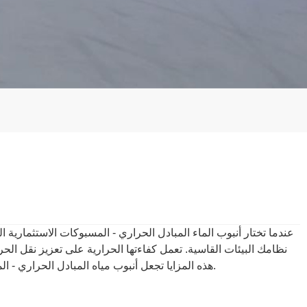
عندما تختار أنبوب الماء المبادل الحراري - المسبوكات الاستثمارية ا
نظامك البيئات القاسية. تعمل كفاءتها الحرارية على تعزيز نقل الح
هذه المزايا تجعل أنبوب مياه المبادل الحراري - المسبوكات الاستثمارية من الفولاذ المقاوم للصدأ خيارًا ذكيًا لأي شخص يتطلع إلى تحسين موثوقية وكفاءة أنظمة المبادلات الحرارية الخاصة به.