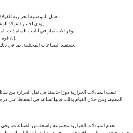
تعمل الموصلية الحرارية للفولاذ المقاوم للصدأ على تحسين كفاءة نقل الحرارة، مما يسمح للأنظمة بالوصول إلى درجات الحرارة المطلوبة بسرعة أكبر وتوفير الطاقة.
يؤدي اختيار الفولاذ المقاوم للصدأ إلى تقليل احتياجات الصيانة، مما يؤدي إلى عدد أقل من الإصلاحات وتقليل وقت التوقف عن العمل، مما يوفر الوقت والمال.
يوفر الاستثمار في أنابيب المياه ذات المبادلات الحرارية المصنوعة من الفولاذ المقاوم للصدأ فوائد تكلفة طويلة المدى من خلال تقليل تكرار الاستبدال وخفض تكاليف التشغيل.
إن قوة الفولاذ المقاوم للصدأ تجعله مناسبًا لتطبيقات الضغط العالي، مما يضمن بقاء أنظمة المبادلات الحرارية فعالة في ظل الظروف الصعبة.
تستفيد الصناعات المختلفة، بما في ذلك قطاعات السيارات والكيماويات والطاقة، بشكل كبير من استخدام الفولاذ المقاوم للصدأ في المبادلات الحرارية بسبب متانته وكفاءته.
تلعب المبادلات الحرارية دورًا حاسمًا في نقل الحرارة بين سائلي
المعنية. ومن خلال القيام بذلك، فإنها تساعد في الحفاظ على درجات الحرارة المثالية في مختلف التطبيقات. يمكنك اعتبارهم الأبطال المجهولين في أنظمة التدفئة والتبريد، مما يضمن سير كل شيء بسلاسة.
تخدم المبادلات الحرارية مجموعة واسعة من الصناعات. وفي قط