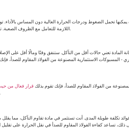
ادة يمكنها تحمل الضغوط ودرجات الحرارة العالية دون المساس بالأداء. ت
اللازمة للتعامل مع الظروف الصعبة. تضمن هذه المتانة أن تظل أنابيب مياه المبادل الحراري فعالة وموثوقة.
نة المادة تعني حالات أقل من التآكل. ستنفق وقتًا ومالًا أقل على الإص
لمصنوعة من الفولاذ المقاوم للصدأ، فإنك تقوم بذلك
قرار فعال من حيث
متانة الفولاذ المقاوم للصدأ وكفاءته إلى توفير طويل 
ائد تكلفة طويلة المدى. أنت تستثمر في مادة تقاوم التآكل، مما يقلل من
ى ذلك، تساعد كفاءة الفولاذ المقاوم للصدأ في نقل الحرارة على تقليل