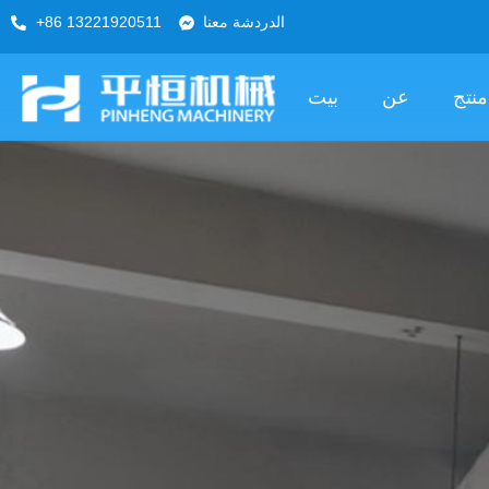
الدردشة معنا
+86 13221920511
منتج
عن
بيت