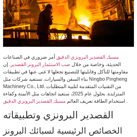
مسبك القصدير البرونزي الدقيق
أمر ضروري في الصناعات
الحديثة، وخاصة من خلال
صب الاستثمار البرونز القصدير
. إن
مقاومتها للتآكل وقابليتها للتصنيع تجعلها لا غنى عنها في تطبيقات
بناء السفن والسيارات. تستفيد شركات مثل Ningbo Pingheng
Machinery Co., Ltd. من التقنيات المتقدمة لتلبية المتطلبات
المتزايدة. بحلول عام 2025، ستعيد اتجاهات مثل الأتمتة وكفاءة
.
مسبك القصدير البرونزي الدقيق
استخدام الطاقة تعريف العالم
القصدير البرونزي وتطبيقاته
الخصائص الرئيسية لسبائك البرونز