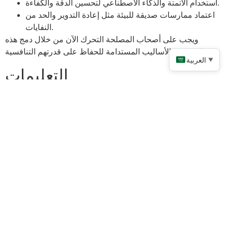
استخدام الأتمتة والذكاء الاصطناعي لتحسين الدقة والكفاءة.
اعتماد ممارسات صديقة للبيئة مثل إعادة التدوير والحد من
النفايات.
ويجب على أصحاب المصلحة التحرك الآن من خلال دمج هذه
التقنيات والأساليب المستدامة للحفاظ على قدرتهم التنافسية.
العربية
▼
التعليمات
ما الذي يجعل برونز القصدير مثاليًا
للصب الدقيق؟
يوفر برونز القصدير مقاومة ممتازة للتآكل، وحماية من التآكل،
وقابلية للتصنيع. هذه الخصائص تجعلها مثالية لإنشاء مكونات متينة
ومعقدة.
كيف تضمن شركة Ningbo Pingheng
Machinery Co., Ltd. الجودة في
عملية الصب؟