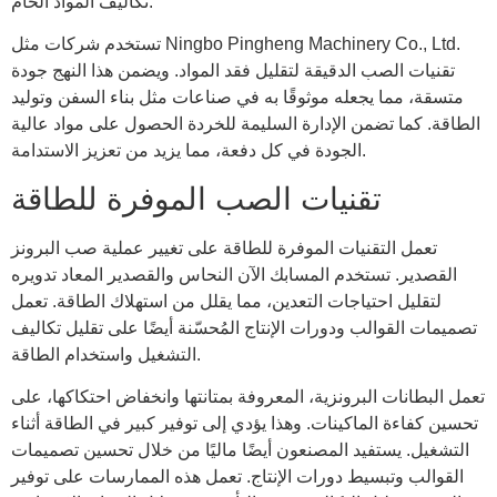
تكاليف المواد الخام.
تستخدم شركات مثل Ningbo Pingheng Machinery Co., Ltd.
تقنيات الصب الدقيقة لتقليل فقد المواد. ويضمن هذا النهج جودة
متسقة، مما يجعله موثوقًا به في صناعات مثل بناء السفن وتوليد
الطاقة. كما تضمن الإدارة السليمة للخردة الحصول على مواد عالية
الجودة في كل دفعة، مما يزيد من تعزيز الاستدامة.
تقنيات الصب الموفرة للطاقة
تعمل التقنيات الموفرة للطاقة على تغيير عملية صب البرونز
القصدير. تستخدم المسابك الآن النحاس والقصدير المعاد تدويره
لتقليل احتياجات التعدين، مما يقلل من استهلاك الطاقة. تعمل
تصميمات القوالب ودورات الإنتاج المُحسّنة أيضًا على تقليل تكاليف
التشغيل واستخدام الطاقة.
تعمل البطانات البرونزية، المعروفة بمتانتها وانخفاض احتكاكها، على
تحسين كفاءة الماكينات. وهذا يؤدي إلى توفير كبير في الطاقة أثناء
التشغيل. يستفيد المصنعون أيضًا ماليًا من خلال تحسين تصميمات
القوالب وتبسيط دورات الإنتاج. تعمل هذه الممارسات على توفير