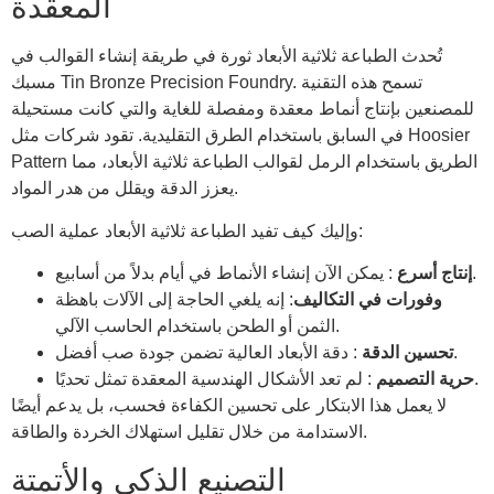
المعقدة
تُحدث الطباعة ثلاثية الأبعاد ثورة في طريقة إنشاء القوالب في
مسبك Tin Bronze Precision Foundry. تسمح هذه التقنية
للمصنعين بإنتاج أنماط معقدة ومفصلة للغاية والتي كانت مستحيلة
في السابق باستخدام الطرق التقليدية. تقود شركات مثل Hoosier
Pattern الطريق باستخدام الرمل لقوالب الطباعة ثلاثية الأبعاد، مما
يعزز الدقة ويقلل من هدر المواد.
وإليك كيف تفيد الطباعة ثلاثية الأبعاد عملية الصب:
: يمكن الآن إنشاء الأنماط في أيام بدلاً من أسابيع.
إنتاج أسرع
وفورات في التكاليف
: إنه يلغي الحاجة إلى الآلات باهظة
الثمن أو الطحن باستخدام الحاسب الآلي.
: دقة الأبعاد العالية تضمن جودة صب أفضل.
تحسين الدقة
: لم تعد الأشكال الهندسية المعقدة تمثل تحديًا.
حرية التصميم
لا يعمل هذا الابتكار على تحسين الكفاءة فحسب، بل يدعم أيضًا
الاستدامة من خلال تقليل استهلاك الخردة والطاقة.
التصنيع الذكي والأتمتة