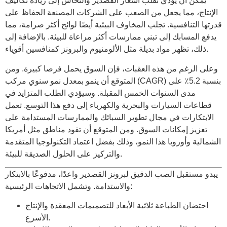
يمكن أن يؤدي تقلب أسعار القصدير والنحاس إلى زيادة تكاليف
الإنتاج، مما يجعل من الصعب على الشركات المصنعة الحفاظ على
قدرتها التنافسية. تجلب المخاوف البيئية أيضًا لوائح أكثر صرامة، مما
يدفع المسابك إلى تبني ممارسات أكثر مراعاة للبيئة. بالإضافة إلى
ذلك، تظهر مواد بديلة مثل الألومنيوم والبرونز كمنافسين أقوياء.
وعلى الرغم من هذه العقبات، فإن السوق يحمل فرصا كبيرة. ومن
المتوقع أن ينمو بمعدل نمو سنوي مركب (CAGR) بنسبة 5.2٪ على
مدى السنوات الخمس المقبلة. وسيؤدي الطلب المتزايد في
قطاعات السيارات والبحرية والكهرباء إلى دفع هذا التوسع. تعمل
الابتكارات في مجال تطوير السبائك والممارسات المستدامة على
تعزيز إمكانات السوق. ومن المتوقع أن تقود مناطق مثل أمريكا
الشمالية وأوروبا هذا النمو، وذلك بفضل اعتماد التكنولوجيا المتقدمة
والتركيز على الحلول الصديقة للبيئة.
يبدو مستقبل الصب الدقيق لبرونز القصدير واعدًا، مدفوعًا بالابتكار
والاستدامة. وتشمل الاتجاهات الرئيسية:
احتضان الطباعة ثلاثية الأبعاد للتصميمات المعقدة والإنتاج
الأسرع.