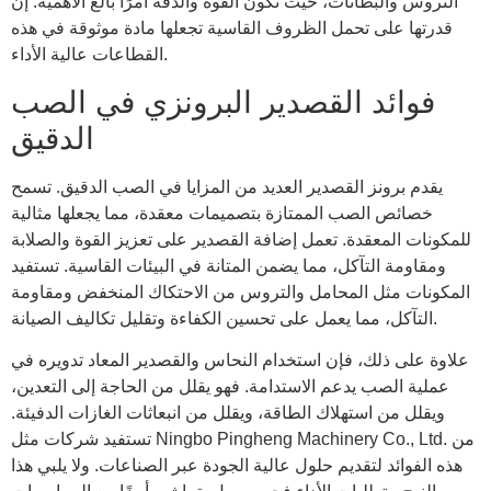
التروس والبطانات، حيث تكون القوة والدقة أمرًا بالغ الأهمية. إن
قدرتها على تحمل الظروف القاسية تجعلها مادة موثوقة في هذه
القطاعات عالية الأداء.
فوائد القصدير البرونزي في الصب
الدقيق
يقدم برونز القصدير العديد من المزايا في الصب الدقيق. تسمح
خصائص الصب الممتازة بتصميمات معقدة، مما يجعلها مثالية
للمكونات المعقدة. تعمل إضافة القصدير على تعزيز القوة والصلابة
ومقاومة التآكل، مما يضمن المتانة في البيئات القاسية. تستفيد
المكونات مثل المحامل والتروس من الاحتكاك المنخفض ومقاومة
التآكل، مما يعمل على تحسين الكفاءة وتقليل تكاليف الصيانة.
علاوة على ذلك، فإن استخدام النحاس والقصدير المعاد تدويره في
عملية الصب يدعم الاستدامة. فهو يقلل من الحاجة إلى التعدين،
ويقلل من استهلاك الطاقة، ويقلل من انبعاثات الغازات الدفيئة.
تستفيد شركات مثل Ningbo Pingheng Machinery Co., Ltd. من
هذه الفوائد لتقديم حلول عالية الجودة عبر الصناعات. ولا يلبي هذا