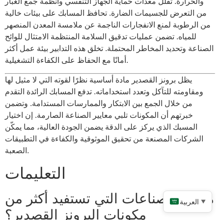
والحرارة. تقلل معدات حماية الجهاز التنفسي وأنظمة جمع الغبار
من التعرض للجسيمات الضارة. تحافظ المسابك على بيئات خالية
من الرطوبة لمنع الانفجارات الناجمة عن ملامسة المعدن المنصهر
للمياه. تضمن عمليات تدقيق السلامة المنتظمة الامتثال للوائح
الصناعة وتحديد المخاطر المحتملة. تخلق هذه التدابير بيئة عمل أكثر
أمانًا مع الحفاظ على الكفاءة التشغيلية.
يظل برونز القصدير مادة أساسية نظرًا لقوته التي لا مثيل لها
ومقاومته للتآكل وتعدد استخداماته. تدفع المسابك الرائدة التقدم
من خلال الجمع بين الابتكار والممارسات المستدامة. وتضمن
خبرتهم أن المكونات تلبي معايير الصناعة الصارمة. إن اختيار
المسبك الذي يركز على الدقة يضمن الجودة العالية، مما يمكّن
الشركات المصنعة من تحقيق الموثوقية والكفاءة في التطبيقات
الصعبة.
التعليمات
ما هي الصناعات التي تستفيد أكثر من
العربية
▼
مكونات البرونز القصدير؟