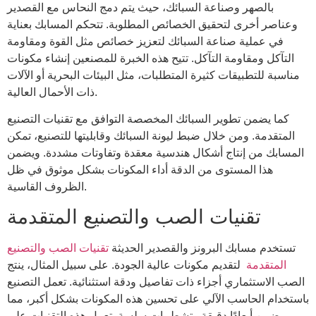
بالصهر وصناعة السبائك، حيث يتم دمج النحاس مع القصدير
وعناصر أخرى لتحقيق الخصائص المطلوبة. تتحكم المسابك بعناية
في عملية صناعة السبائك لتعزيز خصائص مثل القوة ومقاومة
التآكل ومقاومة التآكل. تتيح هذه الخبرة للمصنعين إنشاء مكونات
مناسبة للتطبيقات كثيرة المتطلبات، مثل البيئات البحرية أو الآلات
ذات الأحمال العالية.
كما يضمن تطوير السبائك المخصصة التوافق مع تقنيات التصنيع
المتقدمة. ومن خلال ضبط ليونة السبائك وقابليتها للتصنيع، تمكن
المسابك من إنتاج أشكال هندسية معقدة وتفاوتات مشددة. ويضمن
هذا المستوى من الدقة أداء المكونات بشكل موثوق في ظل
الظروف القاسية.
تقنيات الصب والتصنيع المتقدمة
تستخدم مسابك البرونز والقصدير الحديثة
تقنيات الصب والتصنيع
المتقدمة
لتقديم مكونات عالية الجودة. على سبيل المثال، ينتج
الصب الاستثماري أجزاء ذات تفاصيل ودقة استثنائية. تعمل التصنيع
باستخدام الحاسب الآلي على تحسين هذه المكونات بشكل أكبر، مما
يضمن أبعادًا دقيقة وتشطيبات سلسة. تعمل هذه التقنيات على