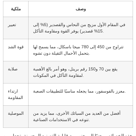
وصف
ملكية
في المقام الأول مزيج من النحاس والقصدير (5% إلى
تعبير
15% قصدير) يوفر القوة ومقاومة التآكل.
تتراوح من 450 إلى 780 ميجا باسكال، مما يسمح لها
قوة الشد
بتحمل الأحمال الثقيلة دون تشوه.
يقع بين 70 و150 رقم برينل، وهو أمر بالغ الأهمية
صلابة
لمقاومة التآكل في المكونات.
معزز بالفوسفور، مما يجعله مناسبًا للتطبيقات الصعبة.
ارتداء
المقاومة
أفضل من العديد من السبائك الأخرى، مما يزيد من
الموصلية
تنوعه في الاستخدامات الصناعية.
هذه الخصائص، جنبًا إلى جنب مع قابلية التصنيع المحسنة، تجعل من